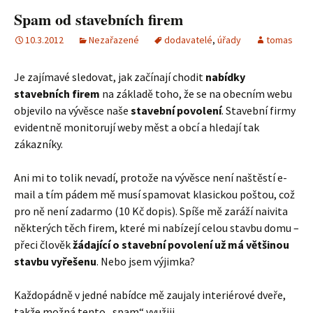
Spam od stavebních firem
10.3.2012
Nezařazené
dodavatelé
,
úřady
tomas
Je zajímavé sledovat, jak začínají chodit
nabídky
stavebních firem
na základě toho, že se na obecním webu
objevilo na vývěsce naše
stavební povolení
. Stavební firmy
evidentně monitorují weby měst a obcí a hledají tak
zákazníky.
Ani mi to tolik nevadí, protože na vývěsce není naštěstí e-
mail a tím pádem mě musí spamovat klasickou poštou, což
pro ně není zadarmo (10 Kč dopis). Spíše mě zaráží naivita
některých těch firem, které mi nabízejí celou stavbu domu –
přeci člověk
žádající o stavební povolení už má většinou
stavbu vyřešenu
. Nebo jsem výjimka?
Každopádně v jedné nabídce mě zaujaly interiérové dveře,
takže možná tento „spam“ využiji.