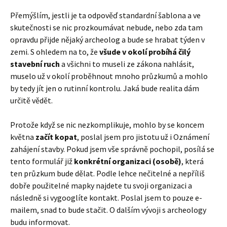
Přemýšlím, jestli je ta odpověď standardní šablona a ve
skutečnosti se nic prozkoumávat nebude, nebo zda tam
opravdu přijde nějaký archeolog a bude se hrabat týden v
zemi. S ohledem na to, že
všude v okolí probíhá čilý
stavební ruch
a všichni to museli ze zákona nahlásit,
muselo už v okolí proběhnout mnoho průzkumů a mohlo
by tedy jít jen o rutinní kontrolu. Jaká bude realita dám
určitě vědět.
Protože když se nic nezkomplikuje, mohlo by se koncem
května
začít kopat
, poslal jsem pro jistotu už i Oznámení
zahájení stavby. Pokud jsem vše správně pochopil, posílá se
tento formulář již
konkrétní organizaci (osobě)
, která
ten průzkum bude dělat. Podle lehce nečitelné a nepříliš
dobře použitelné mapky najdete tu svoji organizaci a
následně si vygooglíte kontakt. Poslal jsem to pouze e-
mailem, snad to bude stačit. O dalším vývoji s archeology
budu informovat.