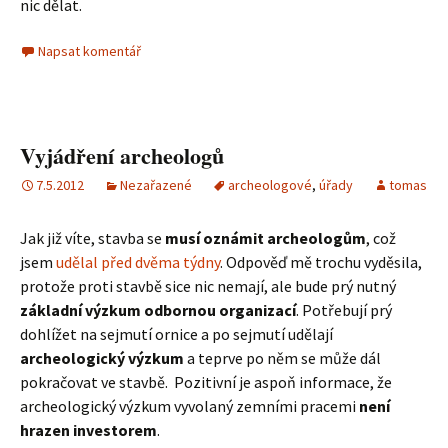
nic dělat.
Napsat komentář
Vyjádření archeologů
7.5.2012
Nezařazené
archeologové
,
úřady
tomas
Jak již víte, stavba se
musí oznámit archeologům
, což
jsem
udělal před dvěma týdny
. Odpověď mě trochu vyděsila,
protože proti stavbě sice nic nemají, ale bude prý nutný
základní výzkum odbornou organizací
. Potřebují prý
dohlížet na sejmutí ornice a po sejmutí udělají
archeologický výzkum
a teprve po něm se může dál
pokračovat ve stavbě. Pozitivní je aspoň informace, že
archeologický výzkum vyvolaný zemními pracemi
není
hrazen investorem
.