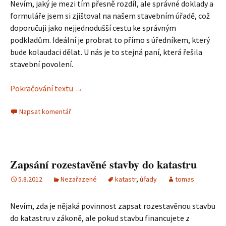
Nevím, jaký je mezi tím přesně rozdíl, ale správné doklady a
formuláře jsem si zjišťoval na našem stavebním úřadě, což
doporučuji jako nejjednodušší cestu ke správným
podkladům. Ideální je probrat to přímo s úředníkem, který
bude kolaudaci dělat. U nás je to stejná paní, která řešila
stavební povolení.
Pokračování textu
Doklady potřebné ke kolaudaci
→
Napsat komentář
Zapsání rozestavěné stavby do katastru
5.8.2012
Nezařazené
katastr
,
úřady
tomas
Nevím, zda je nějaká povinnost zapsat rozestavěnou stavbu
do katastru v zákoně, ale pokud stavbu financujete z