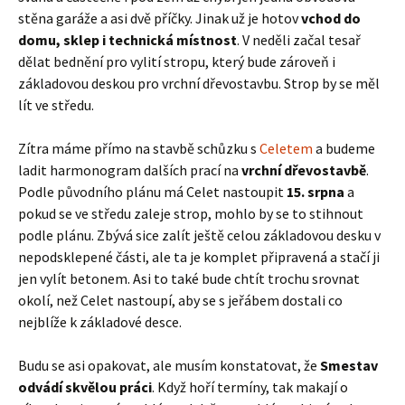
stěna garáže a asi dvě příčky. Jinak už je hotov
vchod do
domu, sklep i technická místnost
. V neděli začal tesař
dělat bednění pro vylití stropu, který bude zároveň i
základovou deskou pro vrchní dřevostavbu. Strop by se měl
lít ve středu.
Zítra máme přímo na stavbě schůzku s
Celetem
a budeme
ladit harmonogram dalších prací na
vrchní dřevostavbě
.
Podle původního plánu má Celet nastoupit
15. srpna
a
pokud se ve středu zaleje strop, mohlo by se to stihnout
podle plánu. Zbývá sice zalít ještě celou základovou desku v
nepodsklepené části, ale ta je komplet připravená a stačí ji
jen vylít betonem. Asi to také bude chtít trochu srovnat
okolí, než Celet nastoupí, aby se s jeřábem dostali co
nejblíže k základové desce.
Budu se asi opakovat, ale musím konstatovat, že
Smestav
odvádí skvělou práci
. Když hoří termíny, tak makají o