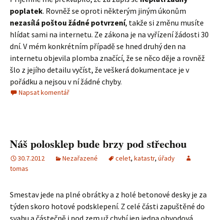
poplatek
. Rovněž se oproti některým jiným úkonům
nezasílá poštou žádné potvrzení
, takže si změnu musíte
hlídat sami na internetu. Ze zákona je na vyřízení žádosti 30
dní. V mém konkrétním případě se hned druhý den na
internetu objevila plomba značící, že se něco děje a rovněž
šlo z jejího detailu vyčíst, že veškerá dokumentace je v
pořádku a nejsou v ní žádné chyby.
Napsat komentář
Náš polosklep bude brzy pod střechou
30.7.2012
Nezařazené
celet
,
katastr
,
úřady
tomas
Smestav jede na plné obrátky a z holé betonové desky je za
týden skoro hotové podsklepení. Z celé části zapuštěné do
svahu a částečně i pod zem už chybí jen jedna obvodová