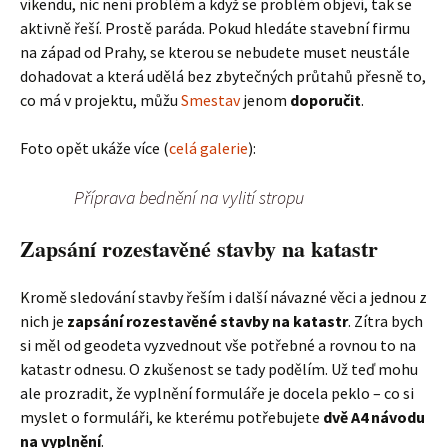
víkendu, nic není problém a když se problém objeví, tak se
aktivně řeší. Prostě paráda. Pokud hledáte stavební firmu
na západ od Prahy, se kterou se nebudete muset neustále
dohadovat a která udělá bez zbytečných průtahů přesně to,
co má v projektu, můžu
Smestav
jenom
doporučit
.
Foto opět ukáže více (
celá galerie
):
Příprava bednění na vylití stropu
Zapsání rozestavěné stavby na katastr
Kromě sledování stavby řeším i další návazné věci a jednou z
nich je
zapsání rozestavěné stavby na katastr
. Zítra bych
si měl od geodeta vyzvednout vše potřebné a rovnou to na
katastr odnesu. O zkušenost se tady podělím. Už teď mohu
ale prozradit, že vyplnění formuláře je docela peklo – co si
myslet o formuláři, ke kterému potřebujete
dvě A4 návodu
na vyplnění
.