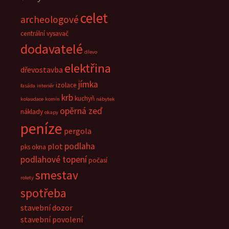
celet
archeologové
centrální vysavač
dodavatelé
dřevo
elektřina
dřevostavba
jímka
izolace
fasáda
interiér
krb
kuchyň
kolaudace
komín
nábytek
opěrná zeď
náklady
okapy
peníze
pergola
podlaha
plot
pks okna
podlahové topení
počasí
smestav
rolety
spotřeba
stavební dozor
stavební povolení