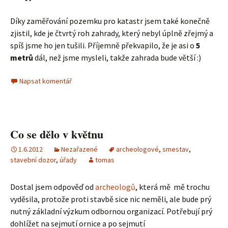
Díky zaměřování pozemku pro katastr jsem také konečně
zjistil, kde je čtvrtý roh zahrady, který nebyl úplně zřejmý a
spíš jsme ho jen tušili. Příjemně překvapilo, že je asi o
5
metrů
dál, než jsme mysleli, takže zahrada bude větší :)
Napsat komentář
Co se dělo v květnu
1.6.2012
Nezařazené
archeologové
,
smestav
,
stavební dozor
,
úřady
tomas
Dostal jsem odpověď od
archeologů
, která mě mě trochu
vyděsila, protože proti stavbě sice nic neměli, ale bude prý
nutný základní výzkum odbornou organizací. Potřebují prý
dohlížet na sejmutí ornice a po sejmutí