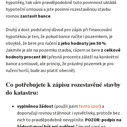
hypotéky, tak vám pravděpodobně tuto povinnost ukládá
hypoteční smlouva a jste povinni rozestavěnou stavbu
rovnou
zastavit bance
.
Druhý a dost podstatný důvod pro zápis při financování
hypotékou je ten, že pokud bance ručíte i pozemkem, je
obvyklé, že bere pro ručení
z jeho hodnoty jen 50 %
.
Jakmile je ale na pozemku stavba, rázem se bere
z celkové
hodnoty procent 80
(přesná procenta záleží na konkrétní
bance a smlouvě, ale princip, že prázdný pozemek je pro
ručení horší, bude asi platit obecně).
Co potřebujete k zápisu rozestavěné stavby
do katastru:
vyplněnou žádost
(použil jsem
tento vzor
) a
doporučuji rovnou stáhnout i vysvětlivky, protože bez
nich to pravděpodobně nevyplníte.
POZOR: podpis na
žádosti musí být prý ověřen!
Tím mě paní na