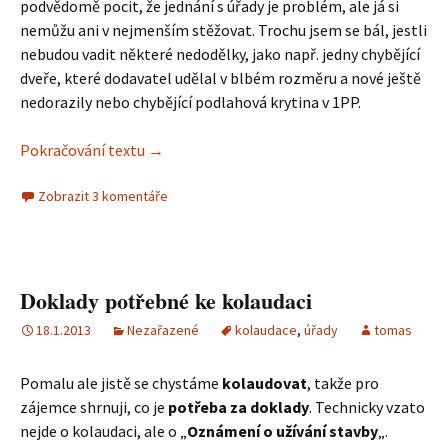
podvědomě pocit, že jednání s úřady je problém, ale já si
nemůžu ani v nejmenším stěžovat. Trochu jsem se bál, jestli
nebudou vadit některé nedodělky, jako např. jedny chybějící
dveře, které dodavatel udělal v blbém rozměru a nové ještě
nedorazily nebo chybějící podlahová krytina v 1PP.
Pokračování textu
Máme zkoulaudováno
→
Zobrazit 3 komentáře
Doklady potřebné ke kolaudaci
18.1.2013
Nezařazené
kolaudace
,
úřady
tomas
Pomalu ale jistě se chystáme
kolaudovat
, takže pro
zájemce shrnuji, co je
potřeba za doklady
. Technicky vzato
nejde o kolaudaci, ale o „
Oznámení o užívání stavby
„.