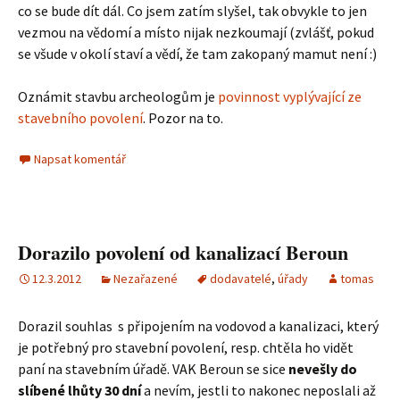
co se bude dít dál. Co jsem zatím slyšel, tak obvykle to jen
vezmou na vědomí a místo nijak nezkoumají (zvlášť, pokud
se všude v okolí staví a vědí, že tam zakopaný mamut není :)
Oznámit stavbu archeologům je
povinnost vyplývající ze
stavebního povolení
. Pozor na to.
Napsat komentář
Dorazilo povolení od kanalizací Beroun
12.3.2012
Nezařazené
dodavatelé
,
úřady
tomas
Dorazil souhlas s připojením na vodovod a kanalizaci, který
je potřebný pro stavební povolení, resp. chtěla ho vidět
paní na stavebním úřadě. VAK Beroun se sice
nevešly do
slíbené lhůty 30 dní
a nevím, jestli to nakonec neposlali až