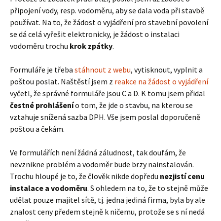
připojení vody, resp. vodoměru, aby se dala voda při stavbě
používat. Na to, že žádost o vyjádření pro stavební povolení
se dá celá vyřešit elektronicky, je žádost o instalaci
vodoměru trochu
krok zpátky
.
Formuláře je třeba
stáhnout z webu
, vytisknout, vyplnit a
poštou poslat. Naštěstí jsem z
reakce na žádost o vyjádření
vyčetl, že správné formuláře jsou C a D. K tomu jsem přidal
čestné prohlášení
o tom, že jde o stavbu, na kterou se
vztahuje snížená sazba DPH. Vše jsem poslal doporučeně
poštou a čekám.
Ve formulářích není žádná záludnost, tak doufám, že
nevznikne problém a vodoměr bude brzy nainstalován.
Trochu hloupé je to, že člověk nikde dopředu
nezjistí cenu
instalace a vodoměru
. S ohledem na to, že to stejně může
udělat pouze majitel sítě, tj. jedna jediná firma, byla by ale
znalost ceny předem stejně k ničemu, protože se s ní nedá