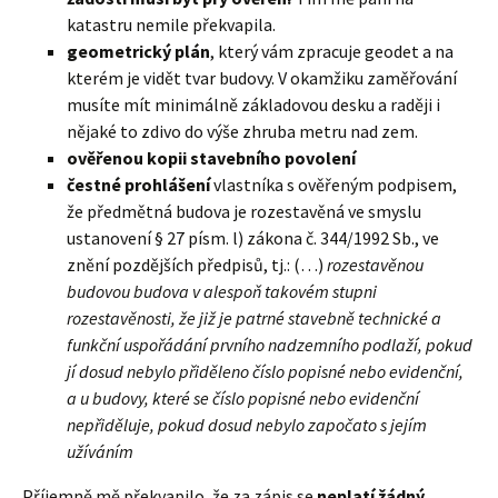
katastru nemile překvapila.
geometrický plán
, který vám zpracuje geodet a na
kterém je vidět tvar budovy. V okamžiku zaměřování
musíte mít minimálně základovou desku a raději i
nějaké to zdivo do výše zhruba metru nad zem.
ověřenou kopii stavebního povolení
čestné prohlášení
vlastníka s ověřeným podpisem,
že předmětná budova je rozestavěná ve smyslu
ustanovení § 27 písm. l) zákona č. 344/1992 Sb., ve
znění pozdějších předpisů, tj.: (…)
rozestavěnou
budovou budova v alespoň takovém stupni
rozestavěnosti, že již je patrné stavebně technické a
funkční uspořádání prvního nadzemního podlaží, pokud
jí dosud nebylo přiděleno číslo popisné nebo evidenční,
a u budovy, které se číslo popisné nebo evidenční
nepřiděluje, pokud dosud nebylo započato s jejím
užíváním
Příjemně mě překvapilo, že za zápis se
neplatí žádný