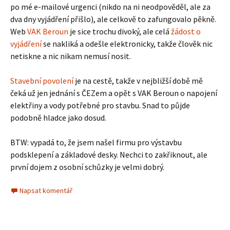
po mé e-mailové urgenci (nikdo na ni neodpověděl, ale za
dva dny vyjádření přišlo), ale celkově to zafungovalo pěkně.
Web
VAK Beroun
je sice trochu divoký, ale celá
žádost o
vyjádření
se nakliká a odešle elektronicky, takže člověk nic
netiskne a nic nikam nemusí nosit.
Stavební povolení
je na cestě, takže v nejbližší době mě
čeká už jen jednání s ČEZem a opět s VAK Beroun o napojení
elektřiny a vody potřebné pro stavbu. Snad to půjde
podobně hladce jako dosud.
BTW: vypadá to, že jsem našel firmu pro výstavbu
podsklepení a základové desky. Nechci to zakřiknout, ale
první dojem z osobní schůzky je velmi dobrý.
Napsat komentář