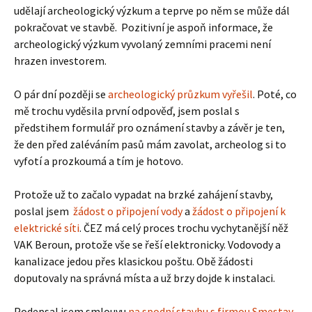
udělají archeologický výzkum a teprve po něm se může dál
pokračovat ve stavbě. Pozitivní je aspoň informace, že
archeologický výzkum vyvolaný zemními pracemi není
hrazen investorem.
O pár dní později se
archeologický průzkum vyřešil
. Poté, co
mě trochu vyděsila první odpověď, jsem poslal s
předstihem formulář pro oznámení stavby a závěr je ten,
že den před zaléváním pasů mám zavolat, archeolog si to
vyfotí a prozkoumá a tím je hotovo.
Protože už to začalo vypadat na brzké zahájení stavby,
poslal jsem
žádost o připojení vody
a
žádost o připojení k
elektrické síti
. ČEZ má celý proces trochu vychytanější něž
VAK Beroun, protože vše se řeší elektronicky. Vodovody a
kanalizace jedou přes klasickou poštu. Obě žádosti
doputovaly na správná místa a už brzy dojde k instalaci.
Podepsal jsem smlouvu
na spodní stavbu s firmou Smestav
.