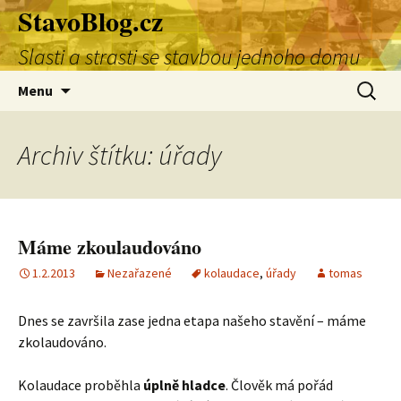
StavoBlog.cz
Přejít
k
Slasti a strasti se stavbou jednoho domu
obsahu
webu
Vyhledá
Menu
Archiv štítku: úřady
Máme zkoulaudováno
1.2.2013
Nezařazené
kolaudace
,
úřady
tomas
Dnes se završila zase jedna etapa našeho stavění – máme
zkolaudováno.
Kolaudace proběhla
úplně hladce
. Člověk má pořád