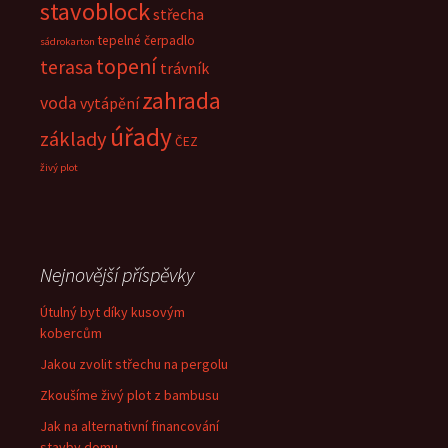
stavoblock
střecha
tepelné čerpadlo
sádrokarton
topení
terasa
trávník
zahrada
voda
vytápění
úřady
základy
ČEZ
živý plot
Nejnovější příspěvky
Útulný byt díky kusovým
kobercům
Jakou zvolit střechu na pergolu
Zkoušíme živý plot z bambusu
Jak na alternativní financování
stavby domu