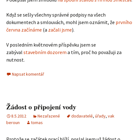
Když se sešly všechny správné podpisy na všech
dokumentech a smlouvách, mohl jsem oznámit, že
prvního
června začínáme
(a
začali jsme
).
V posledním květnovém příspěvku jsem se
zabýval
stavebním dozorem
a tím, proč ho považuji za
nutnost.
Napsat komentář
Žádost o připojení vody
8.5.2012
Nezařazené
dodavatelé
,
úřady
,
vak
beroun
tomas
Protože se začátek prací blíží, poslal jsem už žádost o