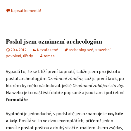
Napsat komentář
Poslal jsem oznámení archeologům
20.4.2012
Nezařazené
archeologové
,
stavební
povolení
,
úřady
tomas
Vypadá to, že se blíží první kopnutí, takže jsem pro jistotu
poslal archeologům
Oznámení záměru
, což je první krok, po
kterém by mělo následovat ještě
Oznámení zahájení stavby
.
Na webu je to naštěstí dobře popsané a jsou tam i potřebné
formuláře
.
Vyplnění je jednoduché, v podstatě jen oznamujete
co, kde
a kdy
. Posílá se to ve dvou exemplářích, přičemž jeden
musíte poslat poštou a druhý stačí e-mailem. Jsem zvědav,