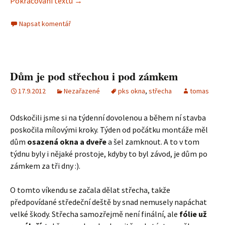
Pokračování textu
Střecha na klíč – spolehlivé řešení za dobro
→
Napsat komentář
Dům je pod střechou i pod zámkem
17.9.2012
Nezařazené
pks okna
,
střecha
tomas
Odskočili jsme si na týdenní dovolenou a během ní stavba
poskočila mílovými kroky. Týden od počátku montáže měl
dům
osazená okna a dveře
a šel zamknout. A to v tom
týdnu byly i nějaké prostoje, kdyby to byl závod, je dům po
zámkem za tři dny :).
O tomto víkendu se začala dělat střecha, takže
předpovídané středeční deště by snad nemusely napáchat
velké škody. Střecha samozřejmě není finální, ale
fólie už