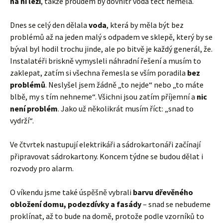
na ní leží
, takže proudem by dovnitř voda téct neměla.
Dnes se celý den dělala
voda
, která by měla být bez
problémů až na jeden malý s odpadem ve sklepě, který by se
býval byl hodil trochu jinde, ale po bitvě je každý generál, že.
Instalatéři briskně vymysleli náhradní řešení a musím to
zaklepat, zatím si všechna řemesla se vším poradila
bez
problémů
. Neslyšel jsem žádně „to nejde“ nebo „to máte
blbě, my s tím nehneme“. Všichni jsou zatím příjemní a
nic
není problém
. Jako už několikrát musím říct: „snad to
vydrží“.
Ve čtvrtek nastupují elektrikáři a sádrokartonáři začínají
připravovat sádrokartony. Koncem týdne se budou dělat i
rozvody pro alarm.
O víkendu jsme také úspěšně vybrali
barvu dřevěného
obložení domu, podezdívky a fasády
– snad se nebudeme
proklínat, až to bude na domě, protože podle vzorníků to