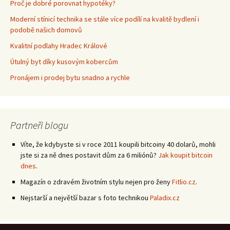
Proč je dobré porovnat hypotéky?
Moderní stínicí technika se stále více podílí na kvalitě bydlení i
podobě našich domovů
Kvalitní podlahy Hradec Králové
Útulný byt díky kusovým kobercům
Pronájem i prodej bytu snadno a rychle
Partneři blogu
Víte, že kdybyste si v roce 2011 koupili bitcoiny 40 dolarů, mohli
jste si za ně dnes postavit dům za 6 miliónů?
Jak koupit bitcoin
dnes
.
Magazín o zdravém životním stylu nejen pro ženy
Fitlio.cz
.
Nejstarší a největší bazar s foto technikou
Paladix.cz