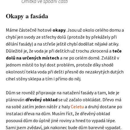
Omítka ve spodní části
Okapy a fasáda
Máme částečně hotové
okapy
. Jsou už okolo celého domu a
chybí jen svody ze střechy dolů (protože by překážely při
dělání fasády) a na střeše ještě chybí dodělat nějaké atiky.
Důležité je, že voda je při deštích už trochu zkrocená a
teče
dolů na určených místech
a ne po celém domě. Zvláště v
jednom místě to byl dost problém, protože díky shodě
okolností tekla voda při dešti přesně do nezakrytých dutých
cihel stěny sklepa a tím i přímo do něj.
Dům se rovněž připravuje na natažení fasády a tam, kde je
plánován
dřevěný obklad
se už začalo obkládat. Dřevo má
na sobě zatím jeden nátěr z haly
Celetu
a druhý dostane po
instalaci dřeva na dům. Musím říct, že dřevěný obklad
posouvá dům do úplně jiné roviny a hned to vypadá lépe.
Sami jsem zvědaví, jak nakonec bude dům barevně vypadat.