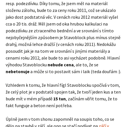
resp. podezdívku. Díky tomu, že jsem měl na materiál
složenu zálohu, bude to za ceny roku 2011, což se ukázalo
jako dost podstatná věc. V cenách roku 2012 materiál vyšel
cca o 20 tis. dráž. Měl jsem od oka hrubou kalkulaci na
podezdívku ze ztraceného bednění a ve srovnání s tímto
nejobyčejnějším způsobem je Stavoblock plus mínus stejně
drahý, možná lehce dražší (v cenách roku 2011). Nedokážu
posoudit jak je na tom ve srovnání s jinými materiály a
cenami roku 2012, ale bude to asi vycházet podobně. Hlavní
výhodou Stavoblocku
nebude cena
, ale to, že se
nebetonuje
a může si to postavit sám i laik (teda doufám :).
Vzhledem k tomu, že hlavní fígl Stavoblocku spočívá v tom,
že celý plot je v podstatě spojen tak, že tvoří jeden kus a ten
bude mít v mém případě
15 tun
, začínám věřit tomu, že to
fakt funguje a beton není potřeba.
Úplně jsem v tom shonu zapomněl na soupis toho, co se
dělo na stavbě v září, ale ono se stačí podívat na
září v