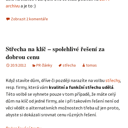
archivu
a je to :)
Zobrazit 2 komentáře
Střecha na klíč – spolehlivé řešení za
dobrou cenu
20.9.2012
PR články
střecha
tomas
Když stavíte dům, dříve či později narazíte na volbu
střechy
,
resp. firmy, která vám
kvalitní a funkční střechu udělá
.
Této volbě se vyhnete pouze v tom případě, že máte celý
dům na klíč od jedné firmy, ale i při takovém řešení není od
věci vědět o alternativních možnostech třeba už jen proto,
abyste si dokázali srovnat cenu různých řešení.