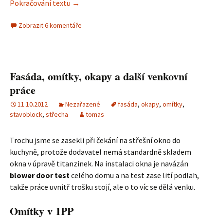
Pokračování textu
Onduline Pergola Roof – návod na položení
→
Zobrazit 6 komentáře
Fasáda, omítky, okapy a další venkovní
práce
11.10.2012
Nezařazené
fasáda
,
okapy
,
omítky
,
stavoblock
,
střecha
tomas
Trochu jsme se zasekli při čekání na střešní okno do
kuchyně, protože dodavatel nemá standardně skladem
okna v úpravě titanzinek. Na instalaci okna je navázán
blower door test
celého domu a na test zase lití podlah,
takže práce uvnitř trošku stojí, ale o to víc se dělá venku.
Omítky v 1PP