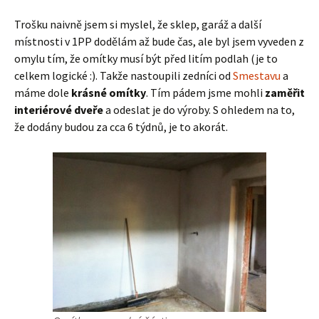
Trošku naivně jsem si myslel, že sklep, garáž a další
místnosti v 1PP dodělám až bude čas, ale byl jsem vyveden z
omylu tím, že omítky musí být před litím podlah (je to
celkem logické :). Takže nastoupili zedníci od
Smestavu
a
máme dole
krásné omítky
. Tím pádem jsme mohli
zaměřit
interiérové dveře
a odeslat je do výroby. S ohledem na to,
že dodány budou za cca 6 týdnů, je to akorát.