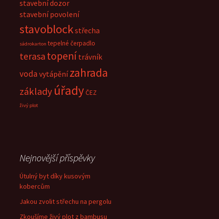
stavební dozor
stavební povolení
stavoblock
střecha
tepelné čerpadlo
sádrokarton
topení
terasa
trávník
zahrada
voda
vytápění
úřady
základy
ČEZ
živý plot
Nejnovější příspěvky
Útulný byt díky kusovým
kobercům
Jakou zvolit střechu na pergolu
Zkoušíme živý plot z bambusu