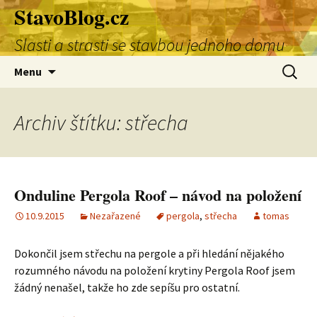
StavoBlog.cz
Přejít
k
Slasti a strasti se stavbou jednoho domu
obsahu
webu
Vyhledá
Menu
Archiv štítku: střecha
Onduline Pergola Roof – návod na položení
10.9.2015
Nezařazené
pergola
,
střecha
tomas
Dokončil jsem střechu na pergole a při hledání nějakého
rozumného návodu na položení krytiny Pergola Roof jsem
žádný nenašel, takže ho zde sepíšu pro ostatní.