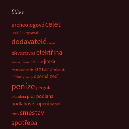
Štítky
celet
archeologové
centrální vysavač
dodavatelé
dřevo
elektřina
dřevostavba
jímka
izolace
fasáda
interiér
krb
kuchyň
kolaudace
komín
nábytek
opěrná zeď
náklady
okapy
peníze
pergola
podlaha
plot
pks okna
podlahové topení
počasí
smestav
rolety
spotřeba