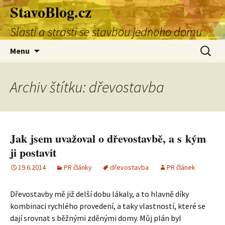
StavoBlog.cz
Přejít
k
Slasti a strasti se stavbou jednoho domu
obsahu
webu
Vyhledá
Menu
Archiv štítku: dřevostavba
Jak jsem uvažoval o dřevostavbě, a s kým
ji postavit
19.6.2014
PR články
dřevostavba
PR článek
Dřevostavby mě již delší dobu lákaly, a to hlavně díky
kombinaci rychlého provedení, a taky vlastností, které se
dají srovnat s běžnými zděnými domy. Můj plán byl