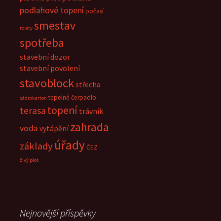
podlahové topení
počasí
smestav
rolety
spotřeba
stavební dozor
stavební povolení
stavoblock
střecha
tepelné čerpadlo
sádrokarton
topení
terasa
trávník
zahrada
voda
vytápění
úřady
základy
ČEZ
živý plot
Nejnovější příspěvky