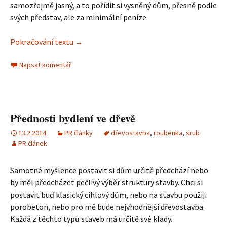
samozřejmě jasný, a to pořídit si vysněný dům, přesně podle
svých představ, ale za minimální peníze.
Pokračování textu
Jak jsem uvažoval o dřevostavbě, a s kým ji 
→
Napsat komentář
Přednosti bydlení ve dřevě
13.2.2014
PR články
dřevostavba
,
roubenka
,
srub
PR článek
Samotné myšlence postavit si dům určitě předchází nebo
by měl předcházet pečlivý výběr struktury stavby. Chci si
postavit buď klasický cihlový dům, nebo na stavbu použiji
porobeton, nebo pro mě bude nejvhodnější dřevostavba.
Každá z těchto typů staveb má určitě své klady.