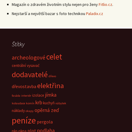
Magazín o zdravém životním stylu nejen pro ženy
Fitlio.cz
.
Nejstarší a největší bazar s foto technikou
Paladix.cz
Štítky
celet
archeologové
centrální vysavač
dodavatelé
dřevo
elektřina
dřevostavba
jímka
izolace
fasáda
interiér
krb
kuchyň
kolaudace
komín
nábytek
opěrná zeď
náklady
okapy
peníze
pergola
podlaha
plot
pks okna