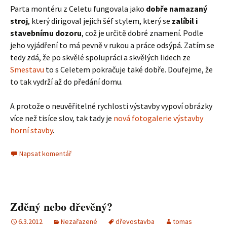
Parta montéru z Celetu fungovala jako
dobře namazaný
stroj
, který dirigoval jejich šéf stylem, který se
zalíbil i
stavebnímu dozoru
, což je určitě dobré znamení. Podle
jeho vyjádření to má pevně v rukou a práce odsýpá. Zatím se
tedy zdá, že po skvělé spolupráci a skvělých lidech ze
Smestavu
to s Celetem pokračuje také dobře. Doufejme, že
to tak vydrží až do předání domu.
A protože o neuvěřitelné rychlosti výstavby vypoví obrázky
více než tisíce slov, tak tady je
nová fotogalerie výstavby
horní stavby
.
Napsat komentář
Zděný nebo dřevěný?
6.3.2012
Nezařazené
dřevostavba
tomas