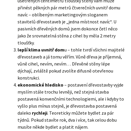
ušetřených centimetrů tloušťky stěny vám může
přinést pěkných pár metrů čtverečních uvnitř domu
navíc – oblíbeným marketingovým sloganem
stavitelů dřevostaveb je „jedna místnost navíc“. U
pasivních dřevěných domů jsem dokonce četl něco
jako že srovnatelná stěna z cihel by měla 2 metry
tloušťky.
lepší klima uvnitř dom
u – tohle tvrdí všichni majitelé
dřevostaveb a já tomu věřím. Vůně dřeva je příjemná,
vůně cihel, nevím, nevím… Dřevěné stěny lépe
dýchají, zvláště pokud zvolíte difusně otevřenou
konstrukci.
ekonomické hledisko
– postavení dřevostavby vyjde
myslím stále trochu levněji, než stejná stavba
postavená konvenčními technologiemi, ale i kdyby to
vyšlo plus mínus stejně, je dřevostavba postavená
daleko
rychleji
. Teoreticky můžete bydlet za pár
týdnů. Pokud stavíte rok, dva i více, tak celou dobu
musíte někde bydlet a platit nájem.