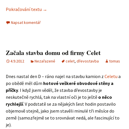
Pokračování textu
Přednosti bydlení ve dřevě
→
Napsat komentář
Začala stavba domu od firmy Celet
4.9.2012
Nezařazené
celet
,
dřevostavba
tomas
Dnes nastal den D – ráno najel na stavbu kamion z
Celetu
a
po obědě měl dům
hotové veškeré obvodové stěny a
příčky
. I když jsem věděl, že stavba dřevostavby je
neskutečně rychlá, tak na vlastní oči je to ještě
o něco
rychlejší
. V podstatě se za nějakých šest hodin postavilo
objemově stejně, jako jsem stavěli minulé tři měsíce do
země (samozřejmě se to srovnávat nedá, ale fascinující to
je).