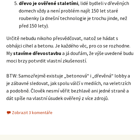
dřevo je ověřené staletími
, lidé bydleli v dřevěných
domech vždy a není problém najít 150 let staré
roubenky (a dnešní technologie je trochu jinde, než
před 150 lety).
Určitě nebudu nikoho přesvědčovat, natož se hádat s
obhájci cihel a betonu. Je každého věc, pro co se rozhodne.
My
stavíme dřevostavbu
a já doufám, že výše uvedené budu
moci brzy potvrdit vlastní zkušeností.
BTW: Samozřejmě existuje „betonová“ i „dřevěná“ lobby a
je zábavné sledovat, jak spolu válčí v mediích, na veletrzích
a podobně. Člověk nesmí věřit bezhlavě ani jedné straně a
dát spíše na vlastní úsudek ověřený z více zdrojů.
Zobrazit 3 komentáře