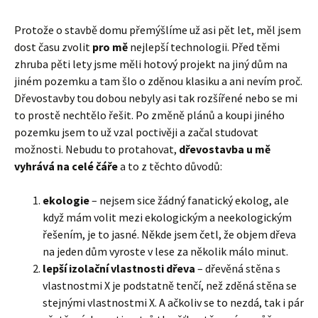
Protože o stavbě domu přemýšlíme už asi pět let, měl jsem
dost času zvolit
pro mě
nejlepší technologii. Před těmi
zhruba pěti lety jsme měli hotový projekt na jiný dům na
jiném pozemku a tam šlo o zděnou klasiku a ani nevím proč.
Dřevostavby tou dobou nebyly asi tak rozšířené nebo se mi
to prostě nechtělo řešit. Po změně plánů a koupi jiného
pozemku jsem to už vzal poctivěji a začal studovat
možnosti. Nebudu to protahovat,
dřevostavba u mě
vyhrává na celé čáře
a to z těchto důvodů:
ekologie
– nejsem sice žádný fanatický ekolog, ale
když mám volit mezi ekologickým a neekologickým
řešením, je to jasné. Někde jsem četl, že objem dřeva
na jeden dům vyroste v lese za několik málo minut.
lepší izolační vlastnosti dřeva
– dřevěná stěna s
vlastnostmi X je podstatně tenčí, než zděná stěna se
stejnými vlastnostmi X. A ačkoliv se to nezdá, tak i pár