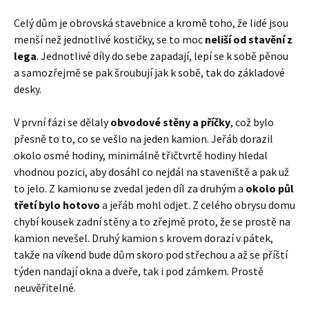
Celý dům je obrovská stavebnice a kromě toho, že lidé jsou
menší než jednotlivé kostičky, se to moc
neliší od stavění z
lega
. Jednotlivé díly do sebe zapadají, lepí se k sobě pěnou
a samozřejmě se pak šroubují jak k sobě, tak do základové
desky.
V první fázi se dělaly
obvodové stěny a příčky
, což bylo
přesně to to, co se vešlo na jeden kamion. Jeřáb dorazil
okolo osmé hodiny, minimálně třičtvrtě hodiny hledal
vhodnou pozici, aby dosáhl co nejdál na staveniště a pak už
to jelo. Z kamionu se zvedal jeden díl za druhým a
okolo půl
třetí bylo hotovo
a jeřáb mohl odjet. Z celého obrysu domu
chybí kousek zadní stěny a to zřejmě proto, že se prostě na
kamion nevešel. Druhý kamion s krovem dorazí v pátek,
takže na víkend bude dům skoro pod střechou a až se příští
týden nandají okna a dveře, tak i pod zámkem. Prostě
neuvěřitelné.