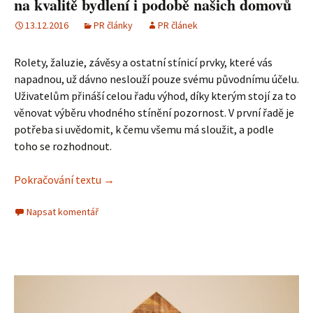
na kvalitě bydlení i podobě našich domovů
13.12.2016
PR články
PR článek
Rolety, žaluzie, závěsy a ostatní stínicí prvky, které vás
napadnou, už dávno neslouží pouze svému původnímu účelu.
Uživatelům přináší celou řadu výhod, díky kterým stojí za to
věnovat výběru vhodného stínění pozornost. V první řadě je
potřeba si uvědomit, k čemu všemu má sloužit, a podle
toho se rozhodnout.
Pokračování textu
Moderní stínicí technika se stále více podíl
→
Napsat komentář