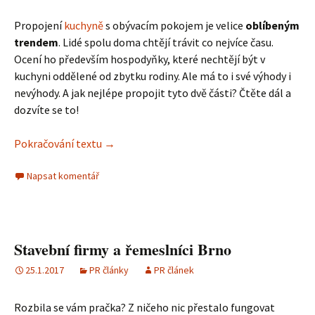
Propojení
kuchyně
s obývacím pokojem je velice
oblíbeným
trendem
. Lidé spolu doma chtějí trávit co nejvíce času.
Ocení ho především hospodyňky, které nechtějí být v
kuchyni oddělené od zbytku rodiny. Ale má to i své výhody i
nevýhody. A jak nejlépe propojit tyto dvě části? Čtěte dál a
dozvíte se to!
Pokračování textu
Jak vyřešit propojení kuchyně s obývacím 
→
Napsat komentář
Stavební firmy a řemeslníci Brno
25.1.2017
PR články
PR článek
Rozbila se vám pračka? Z ničeho nic přestalo fungovat