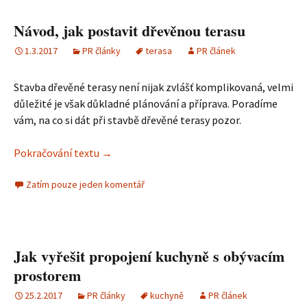
Návod, jak postavit dřevěnou terasu
1.3.2017
PR články
terasa
PR článek
Stavba dřevěné terasy není nijak zvlášť komplikovaná, velmi
důležité je však důkladné plánování a příprava. Poradíme
vám, na co si dát při stavbě dřevěné terasy pozor.
Pokračování textu
Návod, jak postavit dřevěnou terasu
→
Zatím pouze jeden komentář
Jak vyřešit propojení kuchyně s obývacím
prostorem
25.2.2017
PR články
kuchyně
PR článek