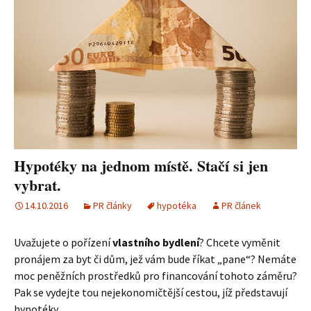
Hypotéky na jednom místě. Stačí si jen
vybrat.
14.10.2016
PR články
hypotéka
PR článek
Uvažujete o pořízení
vlastního bydlení
? Chcete vyměnit
pronájem za byt či dům, jež vám bude říkat „pane“? Nemáte
moc peněžních prostředků pro financování tohoto záměru?
Pak se vydejte tou nejekonomičtější cestou, jíž představují
hypotéky.