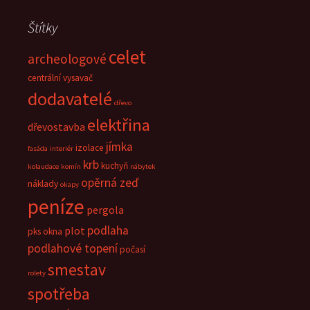
Štítky
celet
archeologové
centrální vysavač
dodavatelé
dřevo
elektřina
dřevostavba
jímka
izolace
fasáda
interiér
krb
kuchyň
kolaudace
komín
nábytek
opěrná zeď
náklady
okapy
peníze
pergola
podlaha
plot
pks okna
podlahové topení
počasí
smestav
rolety
spotřeba