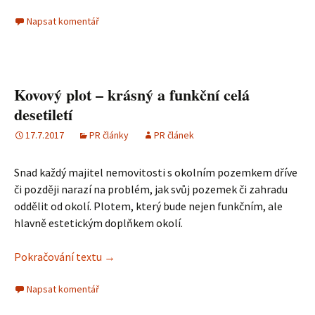
Napsat komentář
Kovový plot – krásný a funkční celá
desetiletí
17.7.2017
PR články
PR článek
Snad každý majitel nemovitosti s okolním pozemkem dříve
či později narazí na problém, jak svůj pozemek či zahradu
oddělit od okolí. Plotem, který bude nejen funkčním, ale
hlavně estetickým doplňkem okolí.
Pokračování textu
Kovový plot – krásný a funkční celá desetilet
→
Napsat komentář