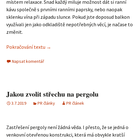
místem relaxace. Snad každý miluje možnost dát si ranní
kávu společně s prvními ranními paprsky, nebo naopak
sklenku vína při západu slunce. Pokud jste doposud balkon
využívali jen jako odkladiště nepotřebných věcí, je načase to
změnit.
Pokračování textu
Útulný byt díky kusovým kobercům
→
Napsat komentář
Jakou zvolit střechu na pergolu
3.7.2019
PR články
PR článek
Zastřešení pergoly není žádná věda. I přesto, že se jedná o
venkovní otevřenou konstrukci, která má obvykle kratší