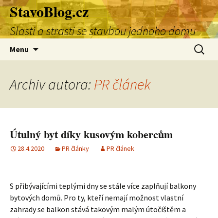
StavoBlog.cz
Přejít
k
Slasti a strasti se stavbou jednoho domu
obsahu
webu
Vyhledá
Menu
Archiv autora:
PR článek
Útulný byt díky kusovým kobercům
28.4.2020
PR články
PR článek
S přibývajícími teplými dny se stále více zaplňují balkony
bytových domů. Pro ty, kteří nemají možnost vlastní
zahrady se balkon stává takovým malým útočištěm a