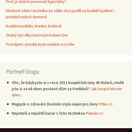
Proč je dobré porovnat hypotéky?
Moderní stínicí technika se stále více podílí na kvalitě bydlení i
podobě našich domovů
Kvalitní podlahy Hradec Králové
Útulný byt díky kusovým kobercům
Pronájem i prodej bytu snadno a rychle
Partneři blogu
Víte, že kdybyste si v roce 2011 koupili bitcoiny 40 dolarů, mohli
jste si za ně dnes postavit dům za 6 miliónů?
Jak koupit bitcoin
dnes
.
Magazín o zdravém životním stylu nejen pro ženy
Fitlio.cz
.
Nejstarší a největší bazar s foto technikou
Paladix.cz