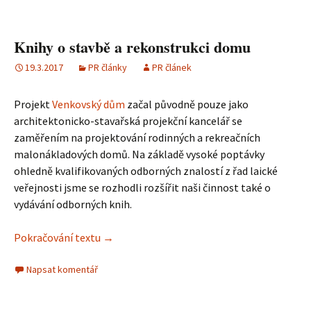
Knihy o stavbě a rekonstrukci domu
19.3.2017
PR články
PR článek
Projekt
Venkovský dům
začal původně pouze jako
architektonicko-stavařská projekční kancelář se
zaměřením na projektování rodinných a rekreačních
malonákladových domů. Na základě vysoké poptávky
ohledně kvalifikovaných odborných znalostí z řad laické
veřejnosti jsme se rozhodli rozšířit naši činnost také o
vydávání odborných knih.
Pokračování textu
Knihy o stavbě a rekonstrukci domu
→
Napsat komentář