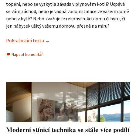
topení, nebo se vyskytla závada v plynovém kotli? Ucpává
se vám záchod, nebo je vadná vodoinstalace ve vašem domě
nebo v bytě? Nebo zvažujete rekonstrukci domu či bytu, či
jen nábytek ušitý vašemu domovu přesně na míru?
Pokračování textu
Stavební firmy a řemeslníci Brno
→
Napsat komentář
Moderní stínicí technika se stále více podílí