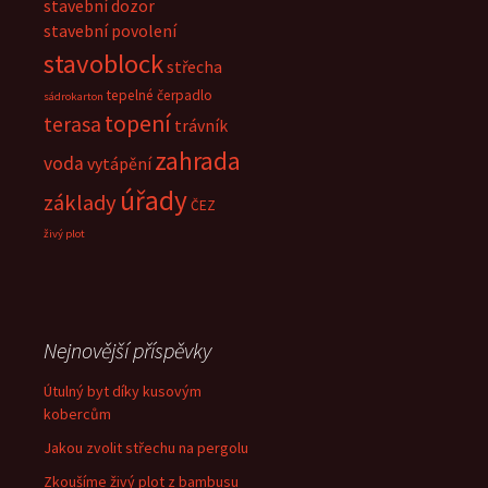
stavební dozor
stavební povolení
stavoblock
střecha
tepelné čerpadlo
sádrokarton
topení
terasa
trávník
zahrada
voda
vytápění
úřady
základy
ČEZ
živý plot
Nejnovější příspěvky
Útulný byt díky kusovým
kobercům
Jakou zvolit střechu na pergolu
Zkoušíme živý plot z bambusu