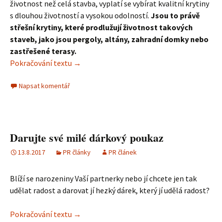
životnost než celá stavba, vyplatí se vybírat kvalitní krytiny
s dlouhou životností a vysokou odolností.
Jsou to právě
střešní krytiny, které prodlužují životnost takových
staveb, jako jsou pergoly, altány, zahradní domky nebo
zastřešené terasy.
Pokračování textu
Jakou zvolit střechu na pergolu
→
Napsat komentář
Darujte své milé dárkový poukaz
13.8.2017
PR články
PR článek
Blíží se narozeniny Vaší partnerky nebo jí chcete jen tak
udělat radost a darovat jí hezký dárek, který jí udělá radost?
Pokračování textu
Darujte své milé dárkový poukaz
→