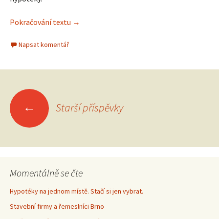
Pokračování textu
Hypotéky na jednom místě. Stačí si jen vybra
→
Napsat komentář
←
Starší příspěvky
Navigace
pro
příspěvky
Momentálně se čte
Hypotéky na jednom místě. Stačí si jen vybrat.
Stavební firmy a řemeslníci Brno