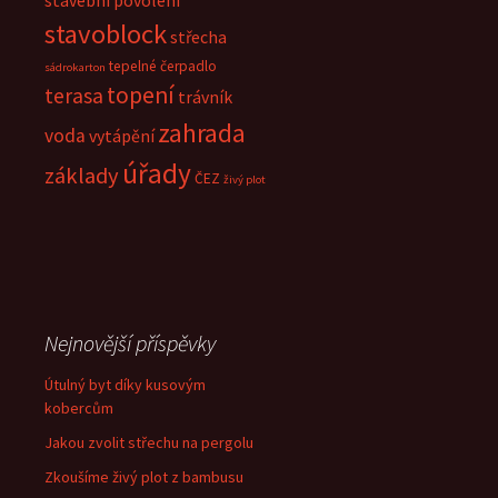
stavební povolení
stavoblock
střecha
tepelné čerpadlo
sádrokarton
topení
terasa
trávník
zahrada
voda
vytápění
úřady
základy
ČEZ
živý plot
Nejnovější příspěvky
Útulný byt díky kusovým
kobercům
Jakou zvolit střechu na pergolu
Zkoušíme živý plot z bambusu