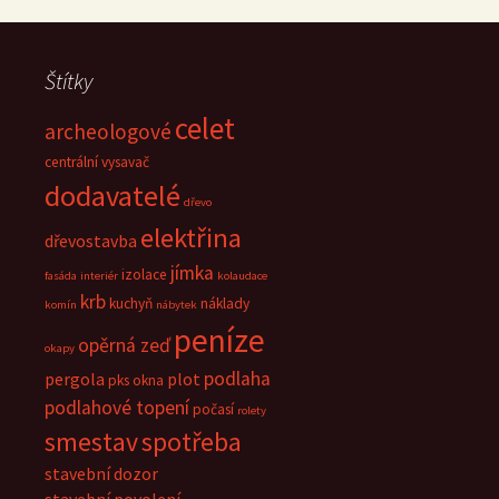
Štítky
celet
archeologové
centrální vysavač
dodavatelé
dřevo
elektřina
dřevostavba
jímka
izolace
fasáda
interiér
kolaudace
krb
kuchyň
náklady
komín
nábytek
peníze
opěrná zeď
okapy
podlaha
pergola
plot
pks okna
podlahové topení
počasí
rolety
smestav
spotřeba
stavební dozor