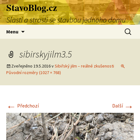
StavoBlog.cz
Přejít
k
Slasti a strasti se stavbou jednoho domu
obsahu
webu
Vyhledá
Menu
sibirskyjilm3.5
Zveřejněno
19.5.2016
v
Sibiřský jilm – reálné zkušenosti
Původní rozměry (1027 × 768)
←
→
Předchozí
Další