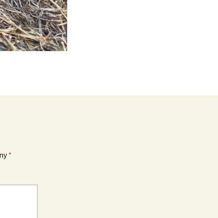
eny
*