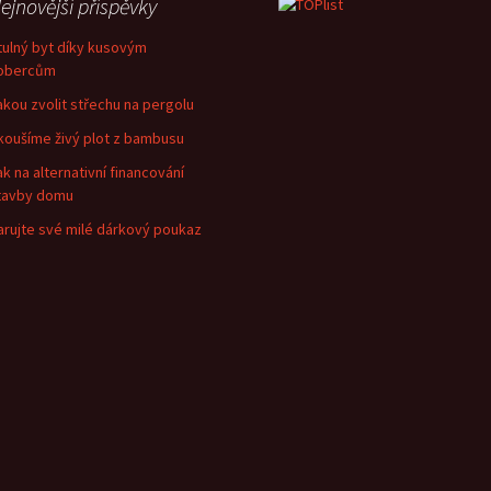
ejnovější příspěvky
tulný byt díky kusovým
obercům
akou zvolit střechu na pergolu
koušíme živý plot z bambusu
ak na alternativní financování
tavby domu
arujte své milé dárkový poukaz