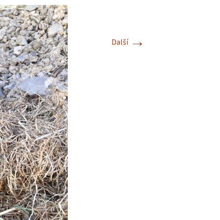
→
Další