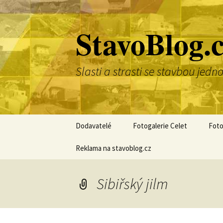
Přejít
k
StavoBlog.
obsahu
webu
Slasti a strasti se stavbou je
Dodavatelé
Fotogalerie Celet
Foto
Reklama na stavoblog.cz
Sibiřský jilm