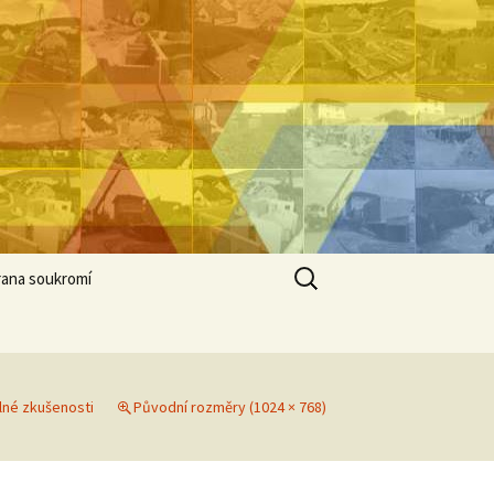
Vyhledávání
ana soukromí
álné zkušenosti
Původní rozměry (1024 × 768)