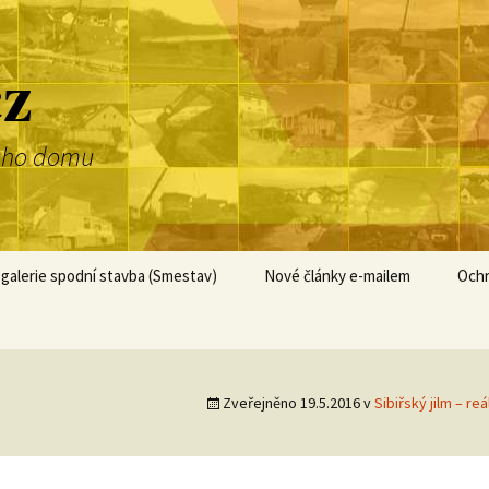
cz
dnoho domu
galerie spodní stavba (Smestav)
Nové články e-mailem
Ochr
Zveřejněno
19.5.2016
v
Sibiřský jilm – re