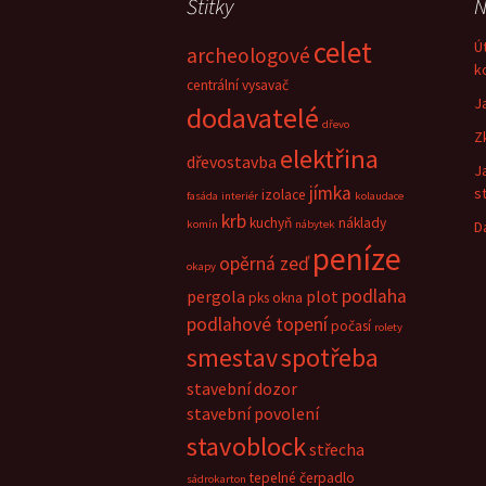
Štítky
N
celet
Ú
archeologové
k
centrální vysavač
J
dodavatelé
dřevo
Z
elektřina
dřevostavba
J
jímka
s
izolace
fasáda
interiér
kolaudace
krb
kuchyň
náklady
komín
nábytek
D
peníze
opěrná zeď
okapy
podlaha
pergola
plot
pks okna
podlahové topení
počasí
rolety
smestav
spotřeba
stavební dozor
stavební povolení
stavoblock
střecha
tepelné čerpadlo
sádrokarton