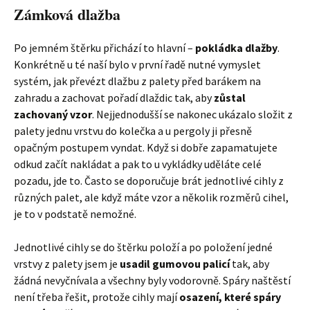
Zámková dlažba
Po jemném štěrku přichází to hlavní –
pokládka dlažby
.
Konkrétně u té naší bylo v první řadě nutné vymyslet
systém, jak převézt dlažbu z palety před barákem na
zahradu a zachovat pořadí dlaždic tak, aby
zůstal
zachovaný vzor
. Nejjednodušší se nakonec ukázalo složit z
palety jednu vrstvu do kolečka a u pergoly ji přesně
opačným postupem vyndat. Když si dobře zapamatujete
odkud začít nakládat a pak to u vykládky uděláte celé
pozadu, jde to. Často se doporučuje brát jednotlivé cihly z
různých palet, ale když máte vzor a několik rozměrů cihel,
je to v podstatě nemožné.
Jednotlivé cihly se do štěrku položí a po položení jedné
vrstvy z palety jsem je
usadil gumovou palicí
tak, aby
žádná nevyčnívala a všechny byly vodorovně. Spáry naštěstí
není třeba řešit, protože cihly mají
osazení, které spáry