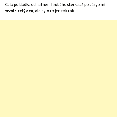
Celá pokládka od hutnění hrubého štěrku až po zásyp mi
trvala celý den
, ale bylo to jen tak tak.