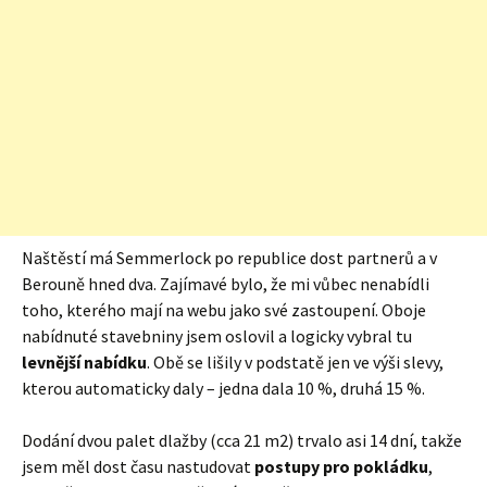
Naštěstí má Semmerlock po republice dost partnerů a v
Berouně hned dva. Zajímavé bylo, že mi vůbec nenabídli
toho, kterého mají na webu jako své zastoupení. Oboje
nabídnuté stavebniny jsem oslovil a logicky vybral tu
levnější nabídku
. Obě se lišily v podstatě jen ve výši slevy,
kterou automaticky daly – jedna dala 10 %, druhá 15 %.
Dodání dvou palet dlažby (cca 21 m2) trvalo asi 14 dní, takže
jsem měl dost času nastudovat
postupy pro pokládku
,