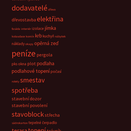
dodavatelé
dřevo
elektřina
dřevostavba
jímka
izolace
fasáda
interiér
krb
kuchyň
kolaudace
komín
nábytek
opěrná zeď
náklady
okapy
peníze
pergola
podlaha
plot
pks okna
podlahové topení
počasí
smestav
rolety
spotřeba
stavební dozor
stavební povolení
stavoblock
střecha
tepelné čerpadlo
sádrokarton
topení
terasa
trávník