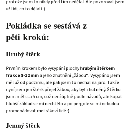
protože jsem to nikdy před tím nedělal. Ale pozoroval jsem
už lidi, co to dělali :)
Pokládka se sestává z
pěti kroků:
Hrubý štěrk
Prvním krokem bylo vysypání plochy
hrubým štěrkem
frakce 8-12 mm
a jeho zhutnění „žábou“. Vysypáno jsem
měl už od podzimu, ale pak jsem to nechal na jaro. Takže
nyní jsem jen štěrk přejel žábou, aby byl zhutněný. Štěrku
jsem měl cca 5 cm, což není úplně podle návodů, ale kopat
hlubší základ se mi nechtělo a po pergole se mi nebudou
promenádovat metrákoví lidé :)
Jemný štěrk