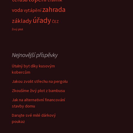
zahrada
voda
vytápění
úřady
základy
ČEZ
živý plot
Nejnovější příspěvky
Útulný byt díky kusovým
kobercům
Jakou zvolit střechu na pergolu
Zkoušíme živý plot z bambusu
Jak na alternativní financování
stavby domu
Darujte své milé dárkový
poukaz