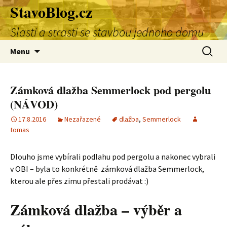
StavoBlog.cz
Přejít
k
Slasti a strasti se stavbou jednoho domu
obsahu
webu
Vyhledá
Menu
Zámková dlažba Semmerlock pod pergolu
(NÁVOD)
17.8.2016
Nezařazené
dlažba
,
Semmerlock
tomas
Dlouho jsme vybírali podlahu pod pergolu a nakonec vybrali
v OBI – byla to konkrétně zámková dlažba Semmerlock,
kterou ale přes zimu přestali prodávat :)
Zámková dlažba – výběr a