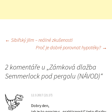
←
Sibiřský jilm – reálné zkušenosti
Navigace
Proč je dobré porovnat hypotéky?
→
pro
2 komentáře u „
Zámková dlažba
Semmerlock pod pergolu (NÁVOD)
“
příspěvky
12.3.2017 (21:27)
Dobry den,
jak je to prosim s „prakticnosti“ teto dlazby