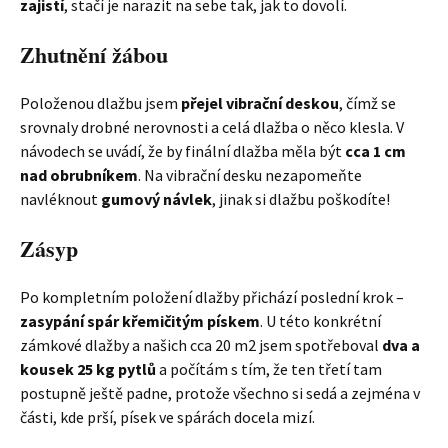
zajistí
, stačí je narazit na sebe tak, jak to dovolí.
Zhutnění žábou
Položenou dlažbu jsem
přejel vibrační deskou
, čímž se
srovnaly drobné nerovnosti a celá dlažba o něco klesla. V
návodech se uvádí, že by finální dlažba měla být
cca 1 cm
nad obrubníkem
. Na vibrační desku nezapomeňte
navléknout
gumový návlek
, jinak si dlažbu poškodíte!
Zásyp
Po kompletním položení dlažby přichází poslední krok –
zasypání spár křemičitým pískem
. U této konkrétní
zámkové dlažby a našich cca 20 m2 jsem spotřeboval
dva a
kousek 25 kg pytlů
a počítám s tím, že ten třetí tam
postupně ještě padne, protože všechno si sedá a zejména v
části, kde prší, písek ve spárách docela mizí.