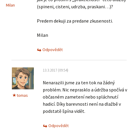
Milan
(spineni, cisteni, udrzba, praskani…)?
Predem dekuji za predane zkusenosti.
Milan
Odpovědět
13.3.2017 (09:54)
Nenarazili jsme za ten tok na žádný
problém. Nic neprasklo a údržba spočívá v
tomas
občasném zametení nebo spláchnutí
hadicí. Díky barevnosti není na dlažbě v
podstatě špína vidět.
Odpovědět