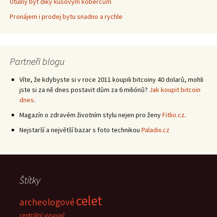
Útulný byt díky kusovým kobercům
Pronájem i prodej bytu snadno a rychle
Partneři blogu
Víte, že kdybyste si v roce 2011 koupili bitcoiny 40 dolarů, mohli
jste si za ně dnes postavit dům za 6 miliónů?
Jak koupit bitcoin
dnes
.
Magazín o zdravém životním stylu nejen pro ženy
Fitlio.cz
.
Nejstarší a největší bazar s foto technikou
Paladix.cz
Štítky
celet
archeologové
centrální vysavač