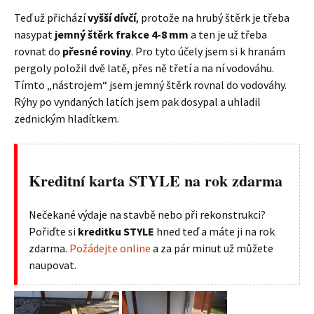
Teď už přichází
vyšší dívčí
, protože na hrubý štěrk je třeba
nasypat
jemný štěrk frakce 4-8 mm
a ten je už třeba
rovnat do
přesné roviny
. Pro tyto účely jsem si k hranám
pergoly položil dvě latě, přes ně třetí a na ní vodováhu.
Tímto „nástrojem“ jsem jemný štěrk rovnal do vodováhy.
Rýhy po vyndaných latích jsem pak dosypal a uhladil
zednickým hladítkem.
Kreditní karta STYLE na rok zdarma
Nečekané výdaje na stavbě nebo při rekonstrukci?
Pořiďte si
kreditku STYLE
hned teď a máte ji na rok
zdarma.
Požádejte online
a za pár minut už můžete
naupovat.