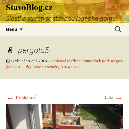
StavoBlog.cz
Přejít
k
Slasti a strasti se stavbou jednoho domu
obsahu
webu
Vyhledá
Menu
pergola5
Zveřejněno
27.5.2016
v
Zámková dlažba Semmerlock pod pergolu
(NÁVOD)
Původní rozměry (1024 × 768)
←
→
Předchozí
Další