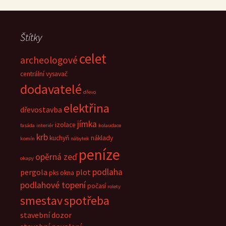
Štítky
celet
archeologové
centrální vysavač
dodavatelé
dřevo
elektřina
dřevostavba
jímka
izolace
fasáda
interiér
kolaudace
krb
kuchyň
náklady
komín
nábytek
peníze
opěrná zeď
okapy
podlaha
pergola
plot
pks okna
podlahové topení
počasí
rolety
smestav
spotřeba
stavební dozor