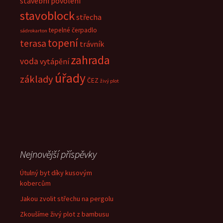
stavební povolení
stavoblock
střecha
tepelné čerpadlo
sádrokarton
topení
terasa
trávník
zahrada
voda
vytápění
úřady
základy
ČEZ
živý plot
Nejnovější příspěvky
Útulný byt díky kusovým
kobercům
Jakou zvolit střechu na pergolu
Zkoušíme živý plot z bambusu