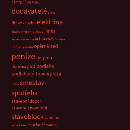
centrální vysavač
dodavatelé
dřevo
elektřina
dřevostavba
jímka
izolace
fasáda
interiér
krb
kuchyň
kolaudace
komín
nábytek
opěrná zeď
náklady
okapy
peníze
pergola
podlaha
plot
pks okna
podlahové topení
počasí
smestav
rolety
spotřeba
stavební dozor
stavební povolení
stavoblock
střecha
tepelné čerpadlo
sádrokarton