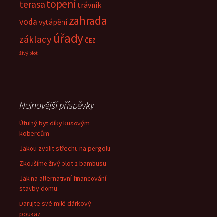
topení
terasa
trávník
zahrada
voda
vytápění
úřady
základy
ČEZ
živý plot
Nejnovější příspěvky
Útulný byt díky kusovým
kobercům
Jakou zvolit střechu na pergolu
Zkoušíme živý plot z bambusu
Jak na alternativní financování
stavby domu
Darujte své milé dárkový
poukaz