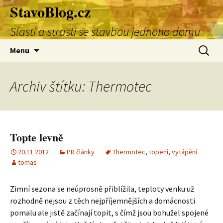
StavoBlog.cz
Přejít
k
Slasti a strasti se stavbou jednoho domu
obsahu
webu
Vyhledá
Menu
Archiv štítku: Thermotec
Topte levně
20.11.2012
PR články
Thermotec
,
topení
,
vytápění
tomas
Zimní sezona se neúprosně přiblížila, teploty venku už
rozhodně nejsou z těch nejpříjemnějších a domácnosti
pomalu ale jistě začínají topit, s čímž jsou bohužel spojené