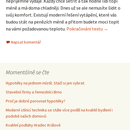
nepříjemné výdaje. Každý chce šetřit a tak hodně lidí topí
méně a má doma chladněji. Dnes už se ale nemusíte šidit o
svůj komfort. Existují moderní řešení vytápění, které vás
budou stát na penězích méně a přitom budete moci topit
na vámi požadovanou teplotu.
Pokračování textu
Topte levně
→
Napsat komentář
Momentálně se čte
Hypotéky na jednom místě. Stačí si jen vybrat.
Stavební firmy a řemeslníci Brno
Proč je dobré porovnat hypotéky?
Moderní stínicí technika se stále více podílí na kvalitě bydlení i
podobě našich domovů
Kvalitní podlahy Hradec Králové