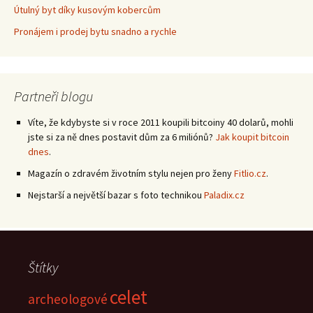
Útulný byt díky kusovým kobercům
Pronájem i prodej bytu snadno a rychle
Partneři blogu
Víte, že kdybyste si v roce 2011 koupili bitcoiny 40 dolarů, mohli
jste si za ně dnes postavit dům za 6 miliónů?
Jak koupit bitcoin
dnes
.
Magazín o zdravém životním stylu nejen pro ženy
Fitlio.cz
.
Nejstarší a největší bazar s foto technikou
Paladix.cz
Štítky
celet
archeologové