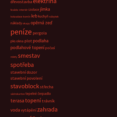
elektřina
dřevostavba
jímka
izolace
fasáda
interiér
krb
kuchyň
kolaudace
komín
nábytek
opěrná zeď
náklady
okapy
peníze
pergola
podlaha
plot
pks okna
podlahové topení
počasí
smestav
rolety
spotřeba
stavební dozor
stavební povolení
stavoblock
střecha
tepelné čerpadlo
sádrokarton
topení
terasa
trávník
zahrada
voda
vytápění