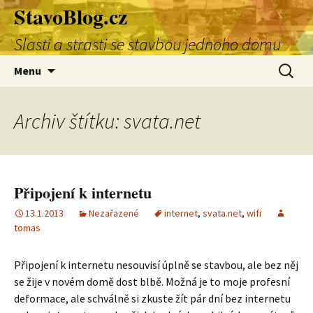
StavoBlog.cz
Přejít
k
Slasti a strasti se stavbou jednoho domu
obsahu
webu
Vyhledá
Menu
Archiv štítku: svata.net
Připojení k internetu
13.1.2013
Nezařazené
internet
,
svata.net
,
wifi
tomas
Připojení k internetu nesouvisí úplně se stavbou, ale bez něj
se žije v novém domě dost blbě. Možná je to moje profesní
deformace, ale schválně si zkuste žít pár dní bez internetu