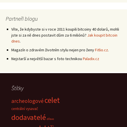
Partneři blogu
Víte, že kdybyste si v roce 2011 koupili bitcoiny 40 dolarů, mohli
jste si za ně dnes postavit dům za 6 miliónů?
Jak koupit bitcoin
dnes
.
Magazín o zdravém životním stylu nejen pro ženy
Fitlio.cz
.
Nejstarší a největší bazar s foto technikou
Paladix.cz
Štítky
celet
archeologové
centrální vysavač
dodavatelé
dřevo