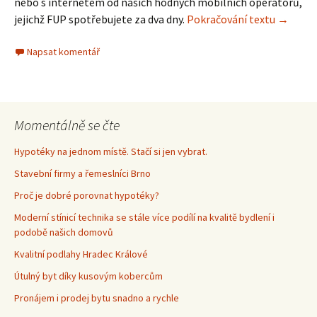
nebo s internetem od našich hodných mobilních operátorů,
jejichž FUP spotřebujete za dva dny.
Pokračování textu
Připojen
→
Napsat komentář
Momentálně se čte
Hypotéky na jednom místě. Stačí si jen vybrat.
Stavební firmy a řemeslníci Brno
Proč je dobré porovnat hypotéky?
Moderní stínicí technika se stále více podílí na kvalitě bydlení i
podobě našich domovů
Kvalitní podlahy Hradec Králové
Útulný byt díky kusovým kobercům
Pronájem i prodej bytu snadno a rychle