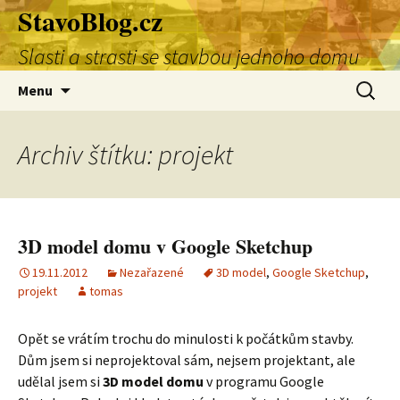
StavoBlog.cz
Přejít
k
Slasti a strasti se stavbou jednoho domu
obsahu
webu
Vyhledá
Menu
Archiv štítku: projekt
3D model domu v Google Sketchup
19.11.2012
Nezařazené
3D model
,
Google Sketchup
,
projekt
tomas
Opět se vrátím trochu do minulosti k počátkům stavby.
Dům jsem si neprojektoval sám, nejsem projektant, ale
udělal jsem si
3D model domu
v programu Google