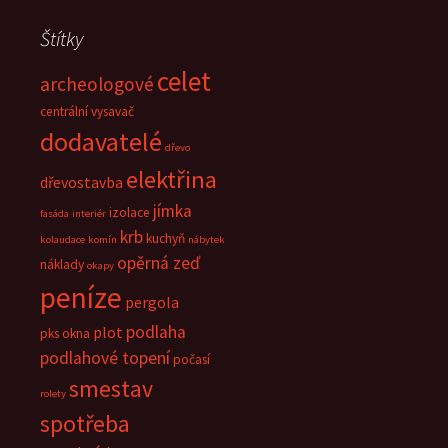
Štítky
celet
archeologové
centrální vysavač
dodavatelé
dřevo
elektřina
dřevostavba
jímka
izolace
fasáda
interiér
krb
kuchyň
kolaudace
komín
nábytek
opěrná zeď
náklady
okapy
peníze
pergola
podlaha
plot
pks okna
podlahové topení
počasí
smestav
rolety
spotřeba