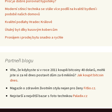
Proč je dobré porovnat hypotéky?
Moderní stínicí technika se stále více podílí na kvalitě bydlení i
podobě našich domovů
Kvalitní podlahy Hradec Králové
Útulný byt díky kusovým kobercům
Pronájem i prodej bytu snadno a rychle
Partneři blogu
Víte, že kdybyste si v roce 2011 koupili bitcoiny 40 dolarů, mohli
jste si za ně dnes postavit dům za 6 miliónů?
Jak koupit bitcoin
dnes
.
Magazín o zdravém životním stylu nejen pro ženy
Fitlio.cz
.
Nejstarší a největší bazar s foto technikou
Paladix.cz