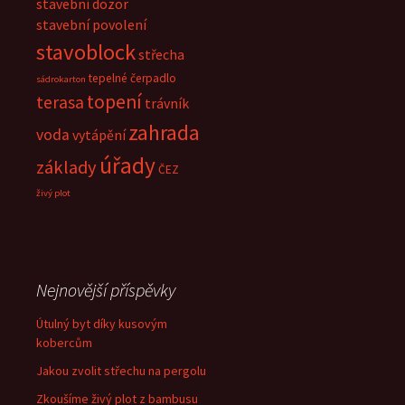
stavební dozor
stavební povolení
stavoblock
střecha
tepelné čerpadlo
sádrokarton
topení
terasa
trávník
zahrada
voda
vytápění
úřady
základy
ČEZ
živý plot
Nejnovější příspěvky
Útulný byt díky kusovým
kobercům
Jakou zvolit střechu na pergolu
Zkoušíme živý plot z bambusu