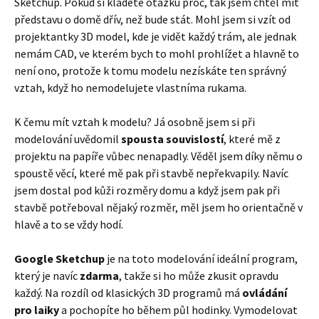
Sketchup. Pokud si kladete otázku proč, tak jsem chtěl mít
představu o domě dřív, než bude stát. Mohl jsem si vzít od
projektantky 3D model, kde je vidět každý trám, ale jednak
nemám CAD, ve kterém bych to mohl prohlížet a hlavně to
není ono, protože k tomu modelu nezískáte ten správný
vztah, když ho nemodelujete vlastníma rukama.
K čemu mít vztah k modelu? Já osobně jsem si při
modelování uvědomil
spousta souvislostí
, které mě z
projektu na papíře vůbec nenapadly. Věděl jsem díky němu o
spoustě věcí, které mě pak při stavbě nepřekvapily. Navíc
jsem dostal pod kůži rozměry domu a když jsem pak při
stavbě potřeboval nějaký rozměr, měl jsem ho orientačně v
hlavě a to se vždy hodí.
Google Sketchup
je na toto modelování ideální program,
který je navíc
zdarma
, takže si ho může zkusit opravdu
každý. Na rozdíl od klasických 3D programů má
ovládání
pro laiky
a pochopíte ho během půl hodinky. Vymodelovat