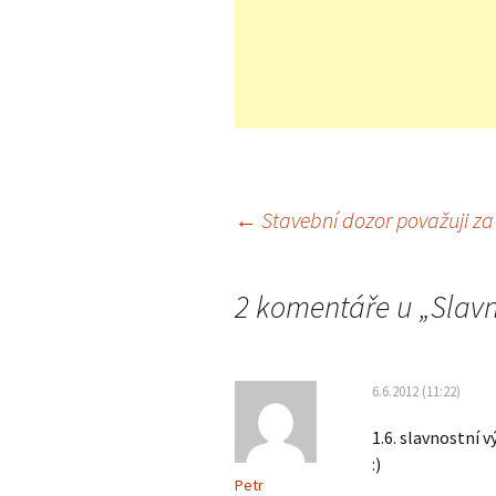
←
Stavební dozor považuji za
Navigace
2 komentáře u „
Slavn
pro
příspěvky
6.6.2012 (11:22)
1.6. slavnostní 
:)
Petr