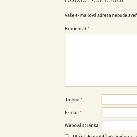
Vaše e-mailová adresa nebude zveř
Komentář
*
Jméno
*
E-mail
*
Webová stránka
Uložit do prohlížeče jméno, e