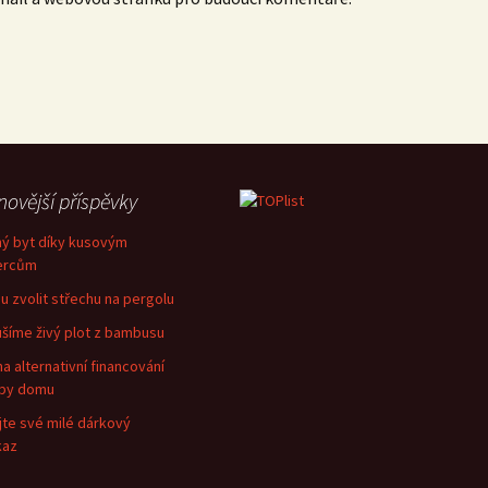
novější příspěvky
ný byt díky kusovým
ercům
u zvolit střechu na pergolu
šíme živý plot z bambusu
na alternativní financování
vby domu
jte své milé dárkový
kaz