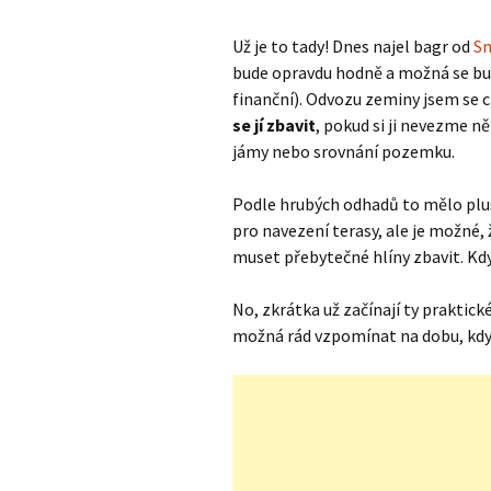
Už je to tady! Dnes najel bagr od
S
bude opravdu hodně a možná se bu
finanční). Odvozu zeminy jsem se 
se jí zbavit
, pokud si ji nevezme n
jámy nebo srovnání pozemku.
Podle hrubých odhadů to mělo plus
pro navezení terasy, ale je možné, ž
muset přebytečné hlíny zbavit. K
No, zkrátka už začínají ty praktické
možná rád vzpomínat na dobu, kdy j