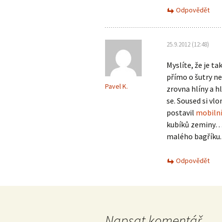
Odpovědět
25.9.2012 (12:48)
Myslíte, že je t
přímo o šutry ne
Pavel K.
zrovna hlíny a h
se. Soused si vl
postavil
mobiln
kubíků zeminy… k
malého bagříku.
Odpovědět
Napsat komentář