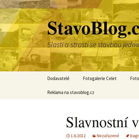
Přejít
k
StavoBlog.
obsahu
webu
Slasti a strasti se stavbou je
Dodavatelé
Fotogalerie Celet
Foto
Reklama na stavoblog.cz
Slavnostní 
1.6.2012
Nezařazené
bagr