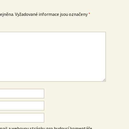
ejněna.
Vyžadované informace jsou označeny
*
-mail a webovou stránku pro budoucí komentáře.