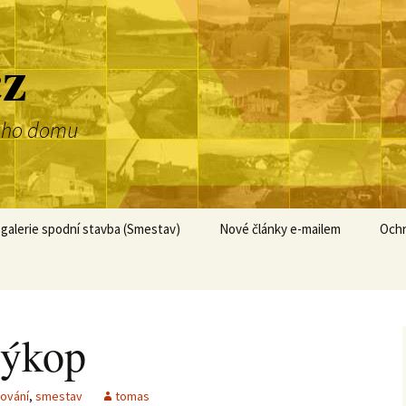
cz
dnoho domu
galerie spodní stavba (Smestav)
Nové články e-mailem
Ochr
výkop
ování
,
smestav
tomas