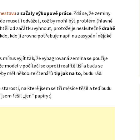
mestavu
a
začaly výkopové práce
. Zdá se, že zeminy
de muset i odvážet, což by mohl být problém (hlavně
chtěl od začátku vyhnout, protože je neskutečně
drahé
ěkdo, kdo ji zrovna potřebuje např. na zasypání nějaké
 mínus vyjít tak, že vybagrovaná zemina se použije
e model v počítači se oproti realitě liší a budu se
dyby měl někdo ze čtenářů
tip jak na to
, budu rád.
 starosti, na které jsem se tři měsíce těšil a teď budu
sem řešil „jen“ papíry :)