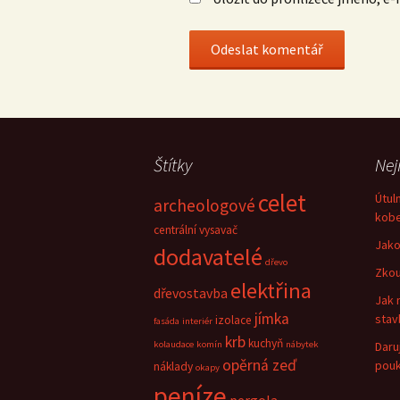
Štítky
Nej
celet
Útul
archeologové
kob
centrální vysavač
Jako
dodavatelé
dřevo
Zkou
elektřina
dřevostavba
Jak 
jímka
sta
izolace
fasáda
interiér
krb
kuchyň
kolaudace
komín
nábytek
Daru
opěrná zeď
pou
náklady
okapy
peníze