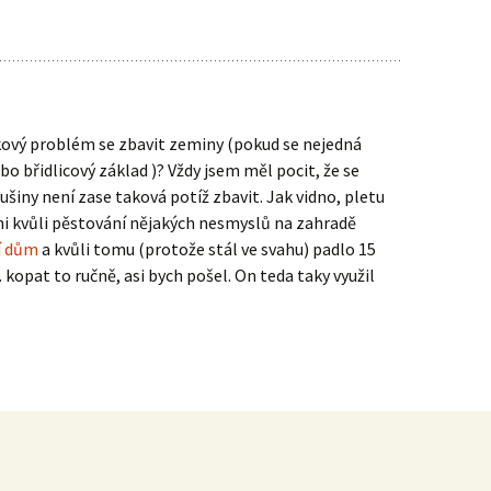
akový problém se zbavit zeminy (pokud se nejedná
bo břidlicový základ )? Vždy jsem měl pocit, že se
lušiny není zase taková potíž zbavit. Jak vidno, pletu
oni kvůli pěstování nějakých nesmyslů na zahradě
í dům
a kvůli tomu (protože stál ve svahu) padlo 15
opat to ručně, asi bych pošel. On teda taky využil