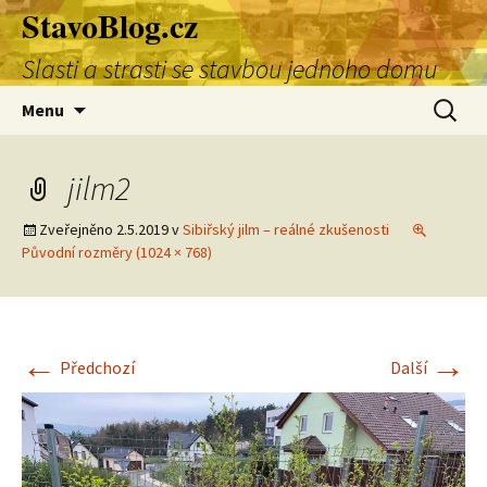
StavoBlog.cz
Přejít
k
Slasti a strasti se stavbou jednoho domu
obsahu
webu
Vyhledá
Menu
jilm2
Zveřejněno
2.5.2019
v
Sibiřský jilm – reálné zkušenosti
Původní rozměry (1024 × 768)
←
→
Předchozí
Další