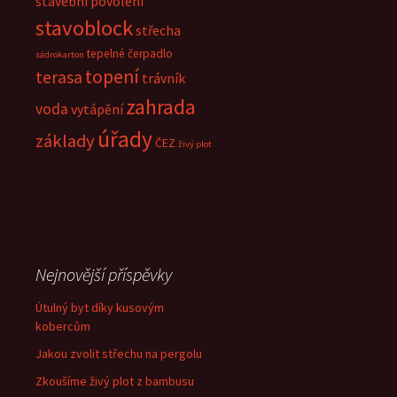
stavební povolení
stavoblock
střecha
tepelné čerpadlo
sádrokarton
topení
terasa
trávník
zahrada
voda
vytápění
úřady
základy
ČEZ
živý plot
Nejnovější příspěvky
Útulný byt díky kusovým
kobercům
Jakou zvolit střechu na pergolu
Zkoušíme živý plot z bambusu