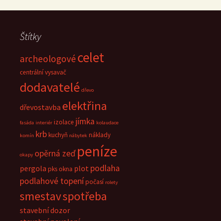
Štítky
celet
archeologové
centrální vysavač
dodavatelé
dřevo
elektřina
dřevostavba
jímka
izolace
fasáda
interiér
kolaudace
krb
kuchyň
náklady
komín
nábytek
peníze
opěrná zeď
okapy
podlaha
pergola
plot
pks okna
podlahové topení
počasí
rolety
smestav
spotřeba
stavební dozor