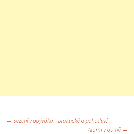
←
Sezení v obýváku – praktické a pohodlné
Alarm v domě
→