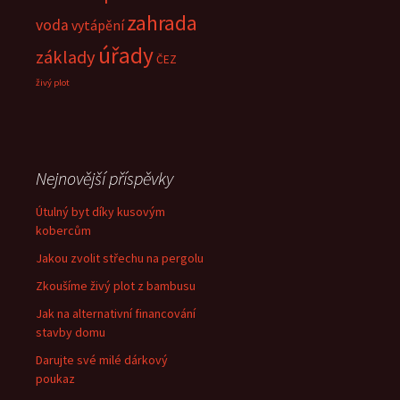
zahrada
voda
vytápění
úřady
základy
ČEZ
živý plot
Nejnovější příspěvky
Útulný byt díky kusovým
kobercům
Jakou zvolit střechu na pergolu
Zkoušíme živý plot z bambusu
Jak na alternativní financování
stavby domu
Darujte své milé dárkový
poukaz