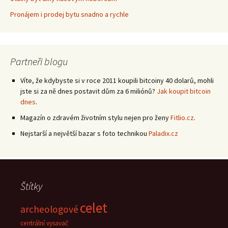
Pronájem i prodej bytu snadno a rychle
Partneři blogu
Víte, že kdybyste si v roce 2011 koupili bitcoiny 40 dolarů, mohli
jste si za ně dnes postavit dům za 6 miliónů?
Jak koupit bitcoin
dnes
.
Magazín o zdravém životním stylu nejen pro ženy
Fitlio.cz
.
Nejstarší a největší bazar s foto technikou
Paladix.cz
Štítky
celet
archeologové
centrální vysavač