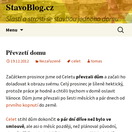
StavoBlog.cz
Přejít
k
Slasti a strasti se stavbou jednoho domu
obsahu
webu
Vyhledá
Menu
Převzetí domu
19.12.2012
Nezařazené
celet
tomas
Začátkem prosince jsme od Celetu
převzali dům
a začali ho
dolaďovat k obrazu svému. Celý prosinec je šíleně hektický,
protože práce je hodně a chtěli bychom v domě oslavit
Vánoce. Dům jsme převzali po šesti měsících a pár dnech od
prvního kopnutí
do země.
Celet
stihl dům dokončit
o pár dní dříve než bylo ve
smlouvě
, ale asi o měsíc později, než plánoval původní,