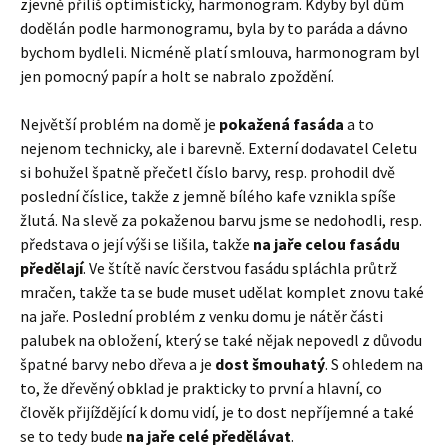
zjevně příliš optimistický, harmonogram. Kdyby byl dům
dodělán podle harmonogramu, byla by to paráda a dávno
bychom bydleli. Nicméně platí smlouva, harmonogram byl
jen pomocný papír a holt se nabralo zpoždění.
Největší problém na domě je
pokažená fasáda
a to
nejenom technicky, ale i barevně. Externí dodavatel Celetu
si bohužel špatně přečetl číslo barvy, resp. prohodil dvě
poslední číslice, takže z jemně bílého kafe vznikla spíše
žlutá. Na slevě za pokaženou barvu jsme se nedohodli, resp.
představa o její výši se lišila, takže
na jaře celou fasádu
předělají
. Ve štítě navíc čerstvou fasádu spláchla průtrž
mračen, takže ta se bude muset udělat komplet znovu také
na jaře. Poslední problém z venku domu je nátěr části
palubek na obložení, který se také nějak nepovedl z důvodu
špatné barvy nebo dřeva a je
dost šmouhatý
. S ohledem na
to, že dřevěný obklad je prakticky to první a hlavní, co
člověk přijíždějící k domu vidí, je to dost nepříjemné a také
se to tedy bude
na jaře celé předělávat
.