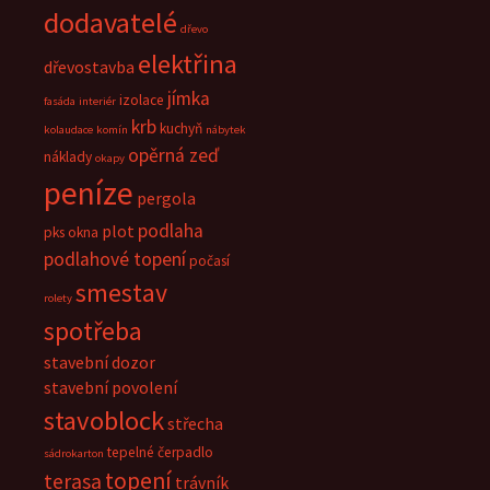
dodavatelé
dřevo
elektřina
dřevostavba
jímka
izolace
fasáda
interiér
krb
kuchyň
kolaudace
komín
nábytek
opěrná zeď
náklady
okapy
peníze
pergola
podlaha
plot
pks okna
podlahové topení
počasí
smestav
rolety
spotřeba
stavební dozor
stavební povolení
stavoblock
střecha
tepelné čerpadlo
sádrokarton
topení
terasa
trávník