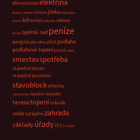
elektřina
dřevostavba
jímka
izolace
fasáda
interiér
kolaudace
krb
kuchyň
náklady
komín
nábytek
peníze
opěrná zeď
okapy
podlaha
pergola
plot
pks okna
podlahové topení
počasí
rolety
smestav
spotřeba
stavební dozor
stavební povolení
stavoblock
střecha
tepelné čerpadlo
sádrokarton
topení
terasa
trávník
zahrada
voda
vytápění
úřady
základy
ČEZ
živý plot