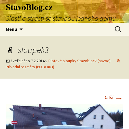
StavoBlog.cz
Přejít
k
Slasti a strasti se stavbou jednoho domu
obsahu
webu
Vyhledá
Menu
sloupek3
Zveřejněno
7.2.2014
v
Plotové sloupky Stavoblock (návod)
Původní rozměry (600 × 803)
→
Další