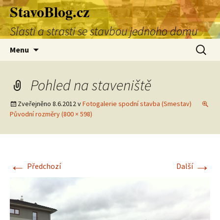
StavoBlog.cz
Přejít
k
Slasti a strasti se stavbou jednoho domu
obsahu
webu
Vyhledá
Menu
Pohled na staveniště
Zveřejněno
8.6.2012
v
Fotogalerie spodní stavba (Smestav)
Původní rozměry (800 × 598)
←
→
Předchozí
Další