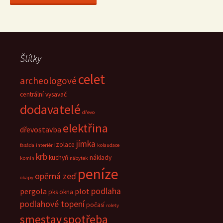
Štítky
celet
archeologové
centrální vysavač
dodavatelé
dřevo
elektřina
dřevostavba
jímka
izolace
fasáda
interiér
kolaudace
krb
kuchyň
náklady
komín
nábytek
peníze
opěrná zeď
okapy
podlaha
pergola
plot
pks okna
podlahové topení
počasí
rolety
smestav
spotřeba