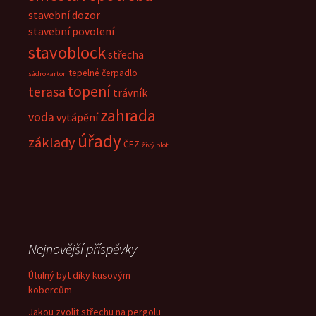
stavební dozor
stavební povolení
stavoblock
střecha
tepelné čerpadlo
sádrokarton
topení
terasa
trávník
zahrada
voda
vytápění
úřady
základy
ČEZ
živý plot
Nejnovější příspěvky
Útulný byt díky kusovým
kobercům
Jakou zvolit střechu na pergolu