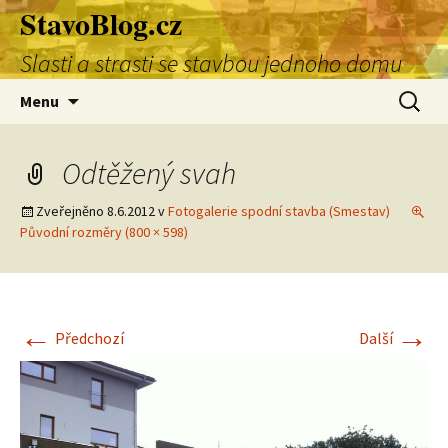
StavoBlog.cz
Přejít
k
Slasti a strasti se stavbou jednoho domu
obsahu
webu
Vyhledá
Menu
Odtěžený svah
Zveřejněno
8.6.2012
v
Fotogalerie spodní stavba (Smestav)
Původní rozměry (800 × 598)
←
→
Předchozí
Další