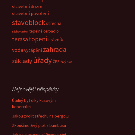
stavební dozor
stavební povolení
stavoblock
střecha
tepelné čerpadlo
sádrokarton
topení
terasa
trávník
zahrada
voda
vytápění
úřady
základy
ČEZ
živý plot
Nejnovější příspěvky
Útulný byt díky kusovým
kobercům
Jakou zvolit střechu na pergolu
Zkoušíme živý plot z bambusu
Jak na alternativní financování