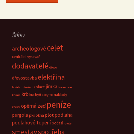
Štítky
celet
archeologové
centrální vysavač
dodavatelé
dřevo
elektřina
dřevostavba
jímka
izolace
fasáda
interiér
kolaudace
krb
kuchyň
náklady
komín
nábytek
peníze
opěrná zeď
okapy
podlaha
pergola
plot
pks okna
podlahové topení
počasí
rolety
smestav
spotřeba