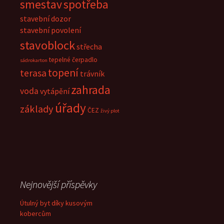
smestav
spotřeba
stavební dozor
stavební povolení
stavoblock
střecha
tepelné čerpadlo
sádrokarton
topení
terasa
trávník
zahrada
voda
vytápění
úřady
základy
ČEZ
živý plot
Nejnovější příspěvky
Útulný byt díky kusovým
kobercům