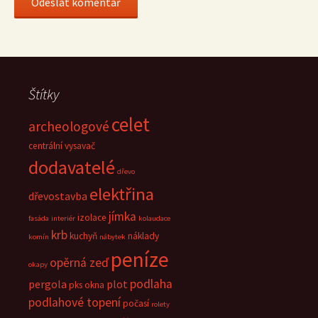
Štítky
celet
archeologové
centrální vysavač
dodavatelé
dřevo
elektřina
dřevostavba
jímka
izolace
fasáda
interiér
kolaudace
krb
kuchyň
náklady
komín
nábytek
peníze
opěrná zeď
okapy
podlaha
pergola
plot
pks okna
podlahové topení
počasí
rolety