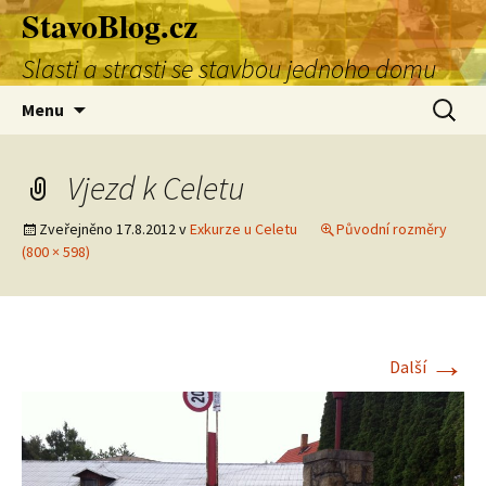
StavoBlog.cz
Přejít
k
Slasti a strasti se stavbou jednoho domu
obsahu
webu
Vyhledá
Menu
Vjezd k Celetu
Zveřejněno
17.8.2012
v
Exkurze u Celetu
Původní rozměry
(800 × 598)
→
Další