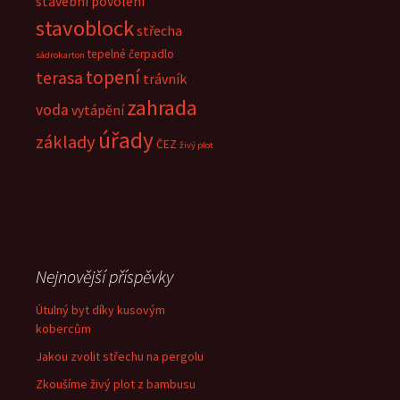
stavební povolení
stavoblock
střecha
tepelné čerpadlo
sádrokarton
topení
terasa
trávník
zahrada
voda
vytápění
úřady
základy
ČEZ
živý plot
Nejnovější příspěvky
Útulný byt díky kusovým
kobercům
Jakou zvolit střechu na pergolu
Zkoušíme živý plot z bambusu