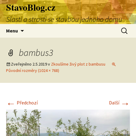
StavoBlog.cz
Přejít
k
Slasti a strasti se stavbou jednoho domu
obsahu
webu
Vyhledá
Menu
bambus3
Zveřejněno
2.5.2019
v
Zkoušíme živý plot z bambusu
Původní rozměry (1024 × 768)
←
→
Předchozí
Další