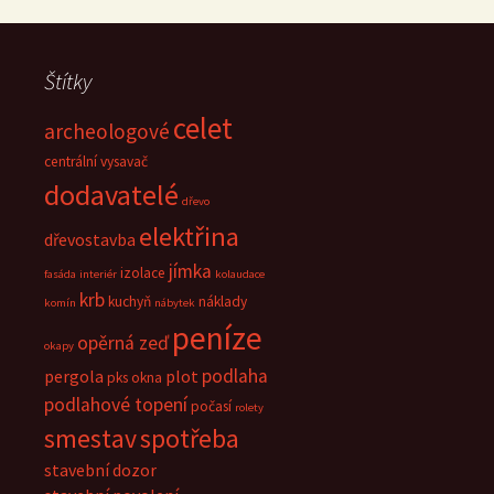
Štítky
celet
archeologové
centrální vysavač
dodavatelé
dřevo
elektřina
dřevostavba
jímka
izolace
fasáda
interiér
kolaudace
krb
kuchyň
náklady
komín
nábytek
peníze
opěrná zeď
okapy
podlaha
pergola
plot
pks okna
podlahové topení
počasí
rolety
smestav
spotřeba
stavební dozor