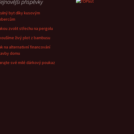
ejnovější příspěvky
tulný byt díky kusovým
obercům
akou zvolit střechu na pergolu
koušíme živý plot z bambusu
ak na alternativní financování
tavby domu
arujte své milé dárkový poukaz