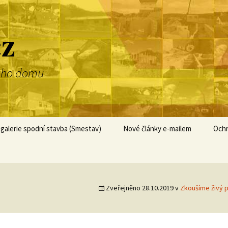
cz
dnoho domu
galerie spodní stavba (Smestav)
Nové články e-mailem
Ochr
Zveřejněno
28.10.2019
v
Zkoušíme živý 