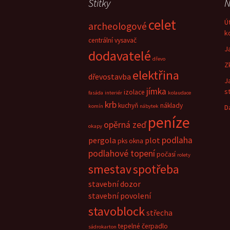
Štítky
N
celet
Ú
archeologové
k
centrální vysavač
J
dodavatelé
dřevo
Z
elektřina
dřevostavba
J
jímka
s
izolace
fasáda
interiér
kolaudace
krb
kuchyň
náklady
komín
nábytek
D
peníze
opěrná zeď
okapy
podlaha
pergola
plot
pks okna
podlahové topení
počasí
rolety
smestav
spotřeba
stavební dozor
stavební povolení
stavoblock
střecha
tepelné čerpadlo
sádrokarton