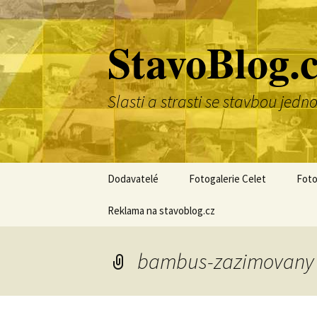
Přejít
k
StavoBlog.
obsahu
webu
Slasti a strasti se stavbou je
Dodavatelé
Fotogalerie Celet
Foto
Reklama na stavoblog.cz
bambus-zazimovany