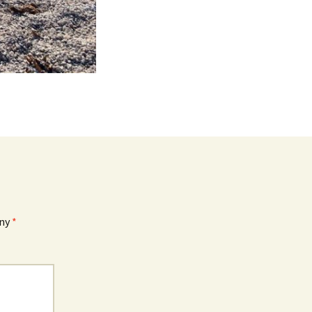
eny
*