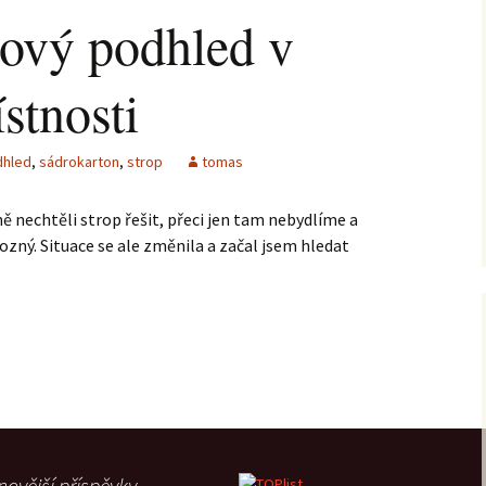
ový podhled v
stnosti
dhled
,
sádrokarton
,
strop
tomas
 nechtěli strop řešit, přeci jen tam nebydlíme a
ozný. Situace se ale změnila a začal jsem hledat
 podhled v technické místnosti
novější příspěvky