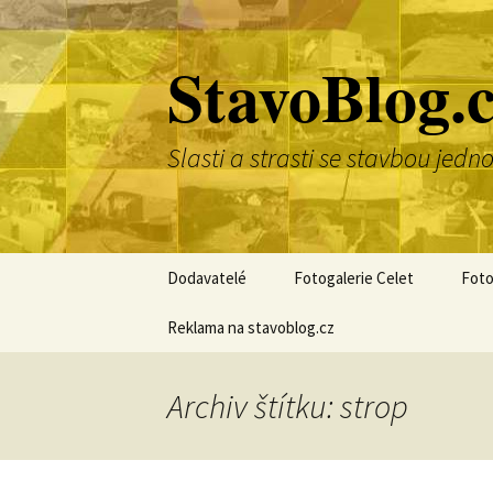
Přejít
k
StavoBlog.
obsahu
webu
Slasti a strasti se stavbou je
Dodavatelé
Fotogalerie Celet
Foto
Reklama na stavoblog.cz
Archiv štítku: strop