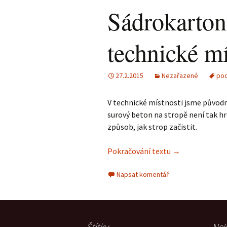
Sádrokarton
technické mí
27.2.2015
Nezařazené
po
V technické místnosti jsme původně
surový beton na stropě není tak hr
způsob, jak strop začistit.
Pokračování textu
Sádrokartonový
→
Napsat komentář
Štítky
Nej