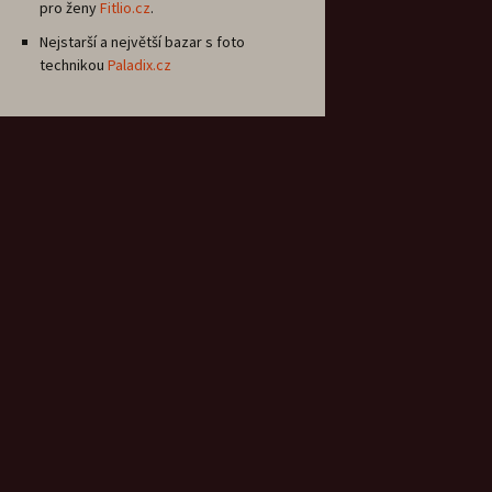
pro ženy
Fitlio.cz
.
Nejstarší a největší bazar s foto
technikou
Paladix.cz