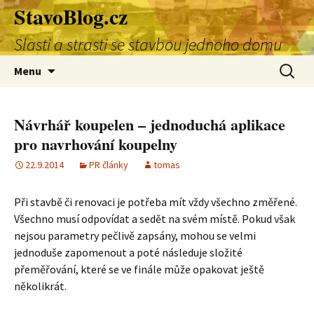
StavoBlog.cz
Přejít
k
Slasti a strasti se stavbou jednoho domu
obsahu
webu
Vyhledá
Menu
Návrhář koupelen – jednoduchá aplikace
pro navrhování koupelny
22.9.2014
PR články
tomas
Při stavbě či renovaci je potřeba mít vždy všechno změřené.
Všechno musí odpovídat a sedět na svém místě. Pokud však
nejsou parametry pečlivě zapsány, mohou se velmi
jednoduše zapomenout a poté následuje složité
přeměřování, které se ve finále může opakovat ještě
několikrát.