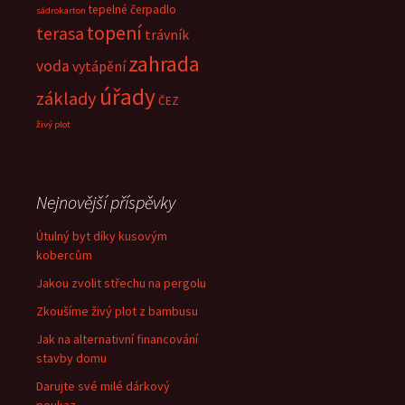
tepelné čerpadlo
sádrokarton
topení
terasa
trávník
zahrada
voda
vytápění
úřady
základy
ČEZ
živý plot
Nejnovější příspěvky
Útulný byt díky kusovým
kobercům
Jakou zvolit střechu na pergolu
Zkoušíme živý plot z bambusu
Jak na alternativní financování
stavby domu
Darujte své milé dárkový