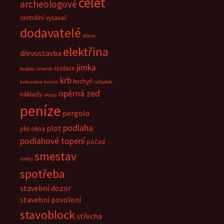
celet
archeologové
centrální vysavač
dodavatelé
dřevo
elektřina
dřevostavba
jímka
izolace
fasáda
interiér
krb
kuchyň
kolaudace
komín
nábytek
opěrná zeď
náklady
okapy
peníze
pergola
podlaha
plot
pks okna
podlahové topení
počasí
smestav
rolety
spotřeba
stavební dozor
stavební povolení
stavoblock
střecha