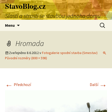
StavoBlog.cz
Přejít
k
Slasti a strasti se stavbou jednoho domu
obsahu
webu
Vyhledá
Menu
Hromada
Zveřejněno
8.6.2012
v
Fotogalerie spodní stavba (Smestav)
Původní rozměry (800 × 598)
←
→
Předchozí
Další