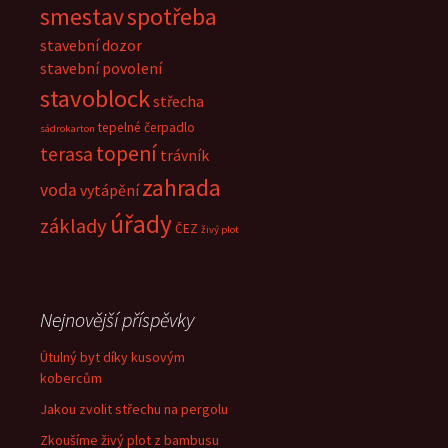
smestav
spotřeba
stavební dozor
stavební povolení
stavoblock
střecha
tepelné čerpadlo
sádrokarton
topení
terasa
trávník
zahrada
voda
vytápění
úřady
základy
ČEZ
živý plot
Nejnovější příspěvky
Útulný byt díky kusovým
kobercům
Jakou zvolit střechu na pergolu
Zkoušíme živý plot z bambusu