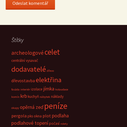
Štítky
celet
archeologové
centrální vysavač
dodavatelé
dřevo
elektřina
dřevostavba
jímka
izolace
fasáda
interiér
kolaudace
krb
kuchyň
náklady
komín
nábytek
peníze
opěrná zeď
okapy
podlaha
pergola
plot
pks okna
podlahové topení
počasí
rolety