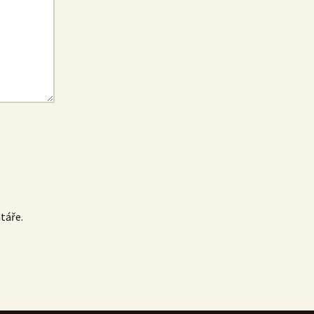
táře.