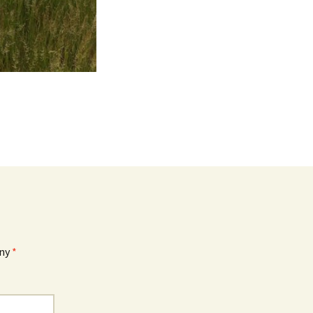
eny
*