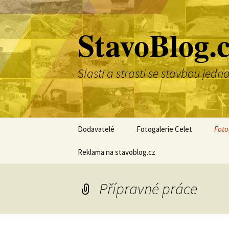
Přejít
k
StavoBlog.
obsahu
webu
Slasti a strasti se stavbou je
Dodavatelé
Fotogalerie Celet
Foto
Reklama na stavoblog.cz
Přípravné práce