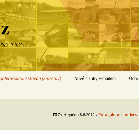
cz
dnoho domu
galerie spodní stavba (Smestav)
Nové články e-mailem
Ochr
Zveřejněno
8.6.2012
v
Fotogalerie spodní s