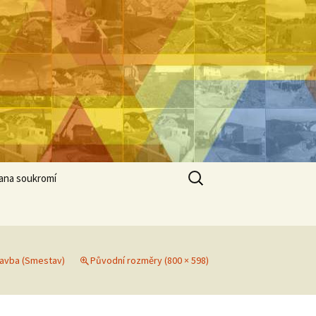
Vyhledávání
ana soukromí
tavba (Smestav)
Původní rozměry (800 × 598)