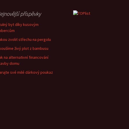
ejnovější příspěvky
tulný byt díky kusovým
obercům
akou zvolit střechu na pergolu
koušíme živý plot z bambusu
ak na alternativní financování
tavby domu
arujte své milé dárkový poukaz