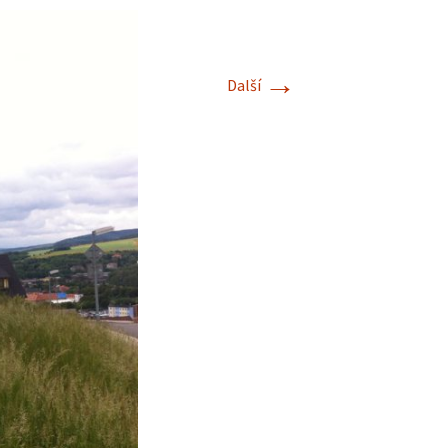
→
Další