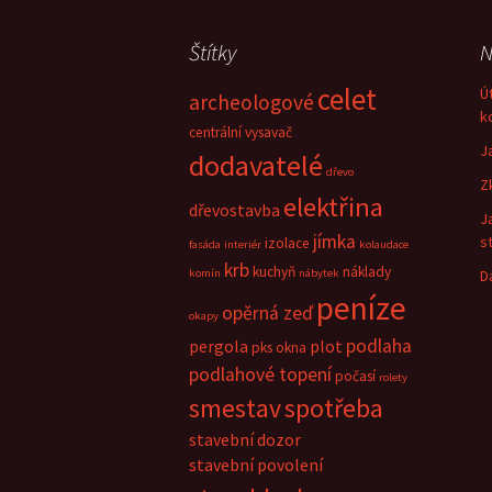
Štítky
N
celet
Ú
archeologové
k
centrální vysavač
J
dodavatelé
dřevo
Z
elektřina
dřevostavba
J
jímka
s
izolace
fasáda
interiér
kolaudace
krb
kuchyň
náklady
komín
nábytek
D
peníze
opěrná zeď
okapy
podlaha
pergola
plot
pks okna
podlahové topení
počasí
rolety
smestav
spotřeba
stavební dozor
stavební povolení