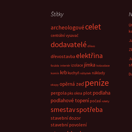
Štítky
N
celet
Ú
archeologové
k
centrální vysavač
J
dodavatelé
dřevo
Z
elektřina
dřevostavba
J
jímka
s
izolace
fasáda
interiér
kolaudace
krb
kuchyň
náklady
komín
nábytek
D
peníze
opěrná zeď
okapy
podlaha
pergola
plot
pks okna
podlahové topení
počasí
rolety
smestav
spotřeba
stavební dozor
stavební povolení