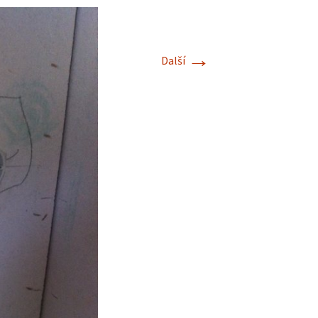
→
Další