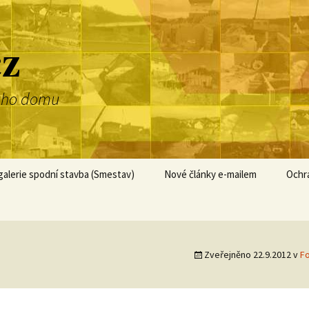
cz
dnoho domu
alerie spodní stavba (Smestav)
Nové články e-mailem
Ochr
Zveřejněno
22.9.2012
v
Fo