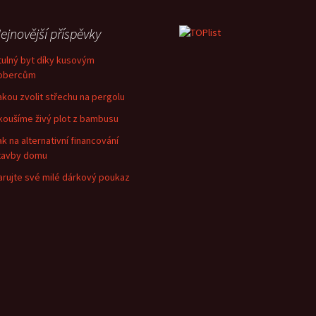
ejnovější příspěvky
tulný byt díky kusovým
obercům
akou zvolit střechu na pergolu
koušíme živý plot z bambusu
ak na alternativní financování
tavby domu
arujte své milé dárkový poukaz