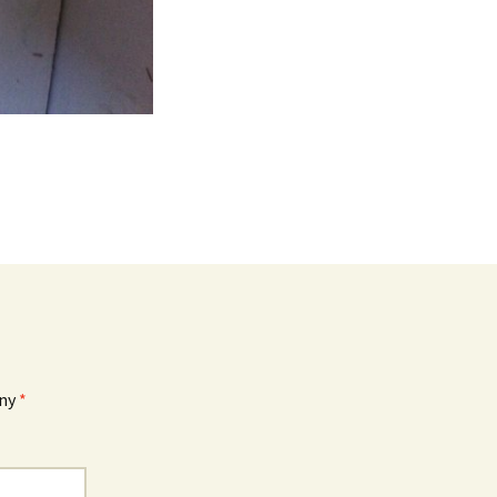
eny
*