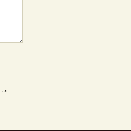
táře.