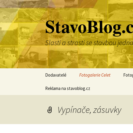
Přejít
k
StavoBlog.
obsahu
webu
Slasti a strasti se stavbou je
Dodavatelé
Fotogalerie Celet
Fotog
Reklama na stavoblog.cz
Vypínače, zásuvky