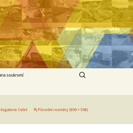
Vyhledávání
ana soukromí
togalerie Celet
Původní rozměry (800 × 598)