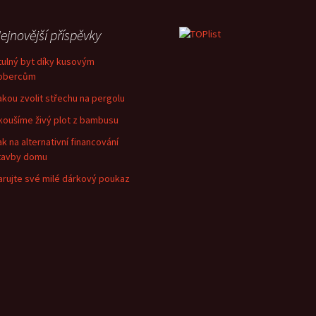
ejnovější příspěvky
tulný byt díky kusovým
obercům
akou zvolit střechu na pergolu
koušíme živý plot z bambusu
ak na alternativní financování
tavby domu
arujte své milé dárkový poukaz