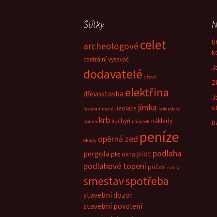
Štítky
N
celet
Ú
archeologové
k
centrální vysavač
J
dodavatelé
dřevo
Z
elektřina
dřevostavba
J
jímka
s
izolace
fasáda
interiér
kolaudace
krb
kuchyň
náklady
komín
nábytek
D
peníze
opěrná zeď
okapy
podlaha
pergola
plot
pks okna
podlahové topení
počasí
rolety
smestav
spotřeba
stavební dozor
stavební povolení