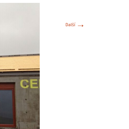
→
Další