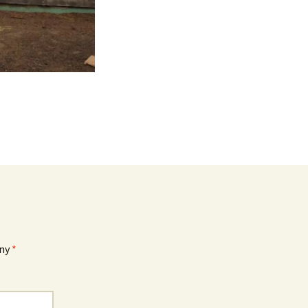
eny
*