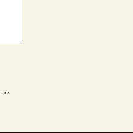
táře.