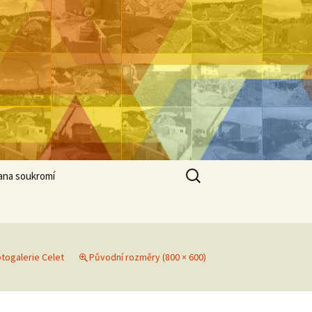
Vyhledávání
ana soukromí
togalerie Celet
Původní rozměry (800 × 600)