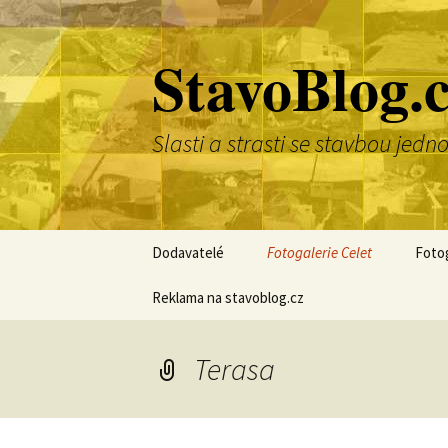
Přejít
k
StavoBlog.
obsahu
webu
Slasti a strasti se stavbou je
Dodavatelé
Fotogalerie Celet
Fotog
Reklama na stavoblog.cz
Terasa