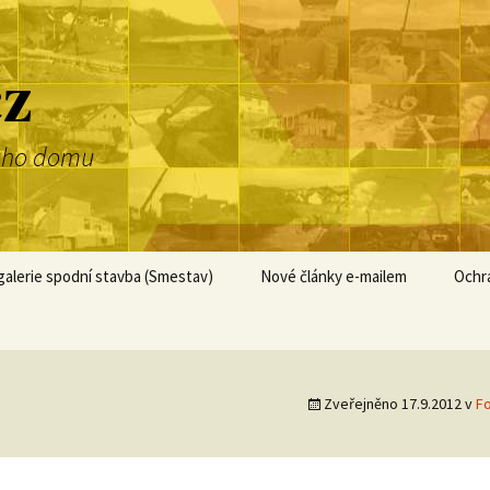
cz
dnoho domu
alerie spodní stavba (Smestav)
Nové články e-mailem
Ochr
Zveřejněno
17.9.2012
v
Fo