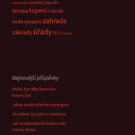
tepelné čerpadlo
sádrokarton
topení
terasa
trávník
zahrada
voda
vytápění
úřady
základy
ČEZ
živý plot
Nejnovější příspěvky
Útulný byt díky kusovým
kobercům
Jakou zvolit střechu na pergolu
Zkoušíme živý plot z bambusu
Jak na alternativní financování
stavby domu