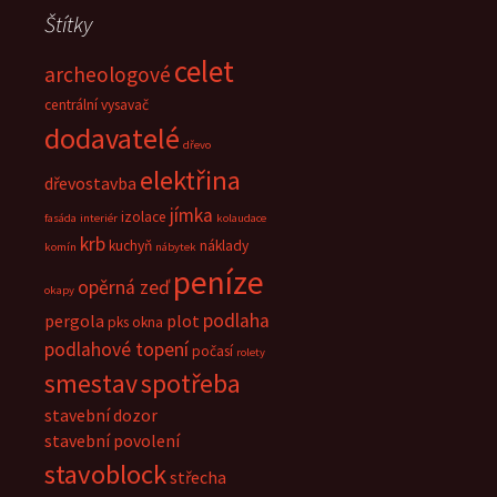
Štítky
celet
archeologové
centrální vysavač
dodavatelé
dřevo
elektřina
dřevostavba
jímka
izolace
fasáda
interiér
kolaudace
krb
kuchyň
náklady
komín
nábytek
peníze
opěrná zeď
okapy
podlaha
pergola
plot
pks okna
podlahové topení
počasí
rolety
smestav
spotřeba
stavební dozor
stavební povolení
stavoblock
střecha