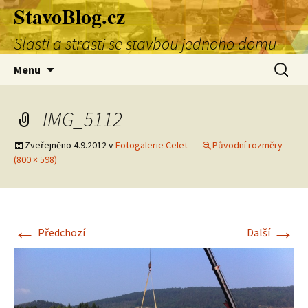
StavoBlog.cz
Přejít
k
Slasti a strasti se stavbou jednoho domu
obsahu
webu
Vyhledá
Menu
IMG_5112
Zveřejněno
4.9.2012
v
Fotogalerie Celet
Původní rozměry
(800 × 598)
←
→
Předchozí
Další