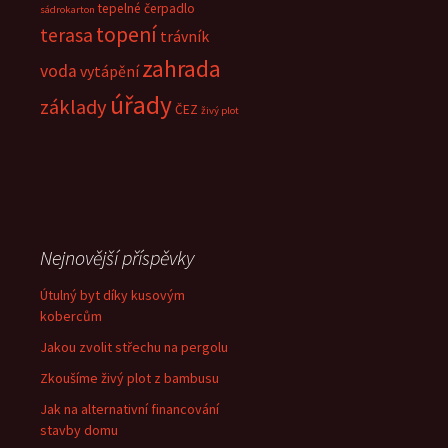
tepelné čerpadlo
sádrokarton
topení
terasa
trávník
zahrada
voda
vytápění
úřady
základy
ČEZ
živý plot
Nejnovější příspěvky
Útulný byt díky kusovým
kobercům
Jakou zvolit střechu na pergolu
Zkoušíme živý plot z bambusu
Jak na alternativní financování
stavby domu