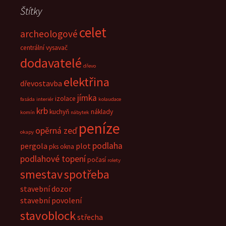
Štítky
celet
archeologové
centrální vysavač
dodavatelé
dřevo
elektřina
dřevostavba
jímka
izolace
fasáda
interiér
kolaudace
krb
kuchyň
náklady
komín
nábytek
peníze
opěrná zeď
okapy
podlaha
pergola
plot
pks okna
podlahové topení
počasí
rolety
smestav
spotřeba
stavební dozor
stavební povolení
stavoblock
střecha