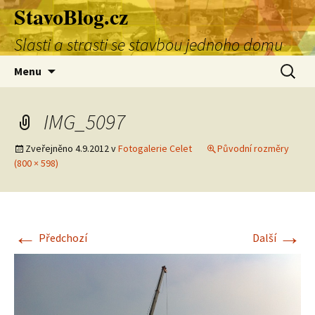
StavoBlog.cz
Přejít
k
Slasti a strasti se stavbou jednoho domu
obsahu
webu
Vyhledá
Menu
IMG_5097
Zveřejněno
4.9.2012
v
Fotogalerie Celet
Původní rozměry
(800 × 598)
←
→
Předchozí
Další